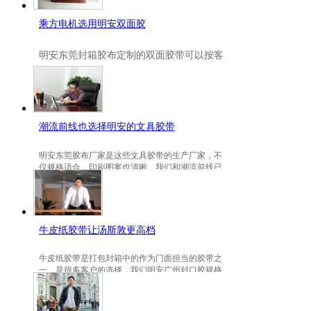
乘方电机选用明安双面胶
明安
东莞封箱胶布定制
的双面胶带可以按客
户要求定制的，一般高粘、耐高温、防冻都
是可以定做的，不仅如此，规格也是可以定
做的。
潮流前线也选择明安的文具胶带
明安东莞胶布厂家是这些文具胶带的生产厂家，不
仅规格适合，印刷图案也清晰，我们和潮流前线已
有3年的稳定合作关系。
牛皮纸胶带让汤斯敦更高档
牛皮纸胶带是打包封箱中的作为门面担当的胶带之
一，是很多客户的选择，我们明安广州封口胶规格
包装的牛皮纸胶带就是汤斯敦的选择。