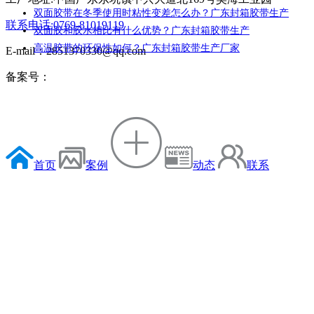
双面胶带在冬季使用时粘性变差怎么办？广东封箱胶带生产
联系电话:0769-81019119
双面胶和胶水相比有什么优势？广东封箱胶带生产
高温胶带的环保性如何？广东封箱胶带生产厂家
E-mail：2851370330@qq.com
备案号：
首页
案例
动态
联系