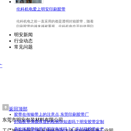
伦科机电爱上明安印刷胶带
伦科机电之前一直采用的都是透明封箱胶带，随着
印刷胶带的越来越被重视，伦科机电也开始使用印
刷胶带了，并且爱上我们明安东莞印刷胶带。
明安新闻
行业动态
常见问题
广
返回顶部
胶带在传输带上的注意点,东莞印刷胶带厂
东莞市明安包装材料有限公司
封箱胶带薄膜厚度的检测你知道吗？明安胶带定制
美纹纸胶带能用于固定电线吗？广东封箱胶带生产
工厂地址:中国广东东坑镇中兴大道北169号昊海工业园