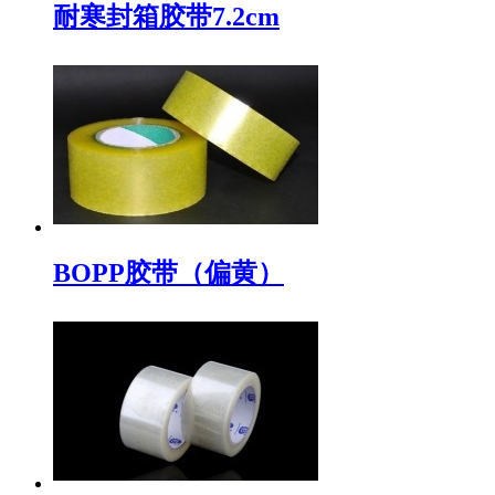
耐寒封箱胶带7.2cm
BOPP胶带（偏黄）