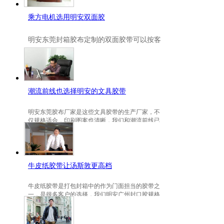
乘方电机选用明安双面胶
明安
东莞封箱胶布定制
的双面胶带可以按客
户要求定制的，一般高粘、耐高温、防冻都
是可以定做的，不仅如此，规格也是可以定
做的。
潮流前线也选择明安的文具胶带
明安东莞胶布厂家是这些文具胶带的生产厂家，不
仅规格适合，印刷图案也清晰，我们和潮流前线已
有3年的稳定合作关系。
牛皮纸胶带让汤斯敦更高档
牛皮纸胶带是打包封箱中的作为门面担当的胶带之
一，是很多客户的选择，我们明安广州封口胶规格
包装的牛皮纸胶带就是汤斯敦的选择。