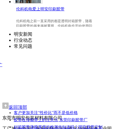
伦科机电爱上明安印刷胶带
伦科机电之前一直采用的都是透明封箱胶带，随着
印刷胶带的越来越被重视，伦科机电也开始使用印
刷胶带了，并且爱上我们明安东莞印刷胶带。
明安新闻
行业动态
常见问题
广
返回顶部
客户更加关注“性价比”而不是低价格
东莞市明安包装材料有限公司
胶带在传输带上的注意点,东莞印刷胶带厂
封箱胶带薄膜厚度的检测你知道吗？明安胶带定制
工厂地址:中国广东东坑镇中兴大道北169号昊海工业园