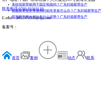
美纹纸胶带能用于固定电线吗？广东封箱胶带生产
联系电话:0769-81019119
双面胶带在冬季使用时粘性变差怎么办？广东封箱胶带生产
双面胶和胶水相比有什么优势？广东封箱胶带生产
E-mail：2851370330@qq.com
备案号：
首页
案例
动态
联系