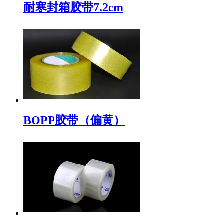
耐寒封箱胶带7.2cm
BOPP胶带（偏黄）