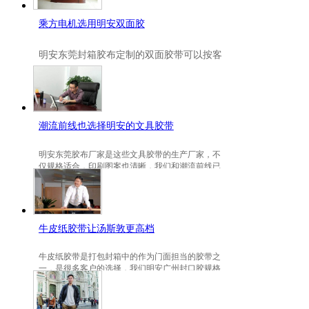
乘方电机选用明安双面胶
明安
东莞封箱胶布定制
的双面胶带可以按客
户要求定制的，一般高粘、耐高温、防冻都
是可以定做的，不仅如此，规格也是可以定
做的。
潮流前线也选择明安的文具胶带
明安东莞胶布厂家是这些文具胶带的生产厂家，不
仅规格适合，印刷图案也清晰，我们和潮流前线已
有3年的稳定合作关系。
牛皮纸胶带让汤斯敦更高档
牛皮纸胶带是打包封箱中的作为门面担当的胶带之
一，是很多客户的选择，我们明安广州封口胶规格
包装的牛皮纸胶带就是汤斯敦的选择。