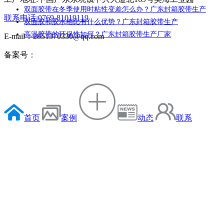
双面胶带在冬季使用时粘性变差怎么办？广东封箱胶带生产
联系电话:0769-81019119
双面胶和胶水相比有什么优势？广东封箱胶带生产
高温胶带的环保性如何？广东封箱胶带生产厂家
E-mail：2851370330@qq.com
备案号：
首页
案例
动态
联系