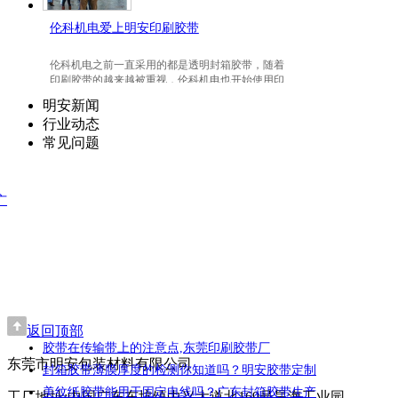
伦科机电爱上明安印刷胶带
伦科机电之前一直采用的都是透明封箱胶带，随着
印刷胶带的越来越被重视，伦科机电也开始使用印
刷胶带了，并且爱上我们明安东莞印刷胶带。
明安新闻
行业动态
常见问题
广
返回顶部
胶带在传输带上的注意点,东莞印刷胶带厂
东莞市明安包装材料有限公司
封箱胶带薄膜厚度的检测你知道吗？明安胶带定制
美纹纸胶带能用于固定电线吗？广东封箱胶带生产
工厂地址:中国广东东坑镇中兴大道北169号昊海工业园