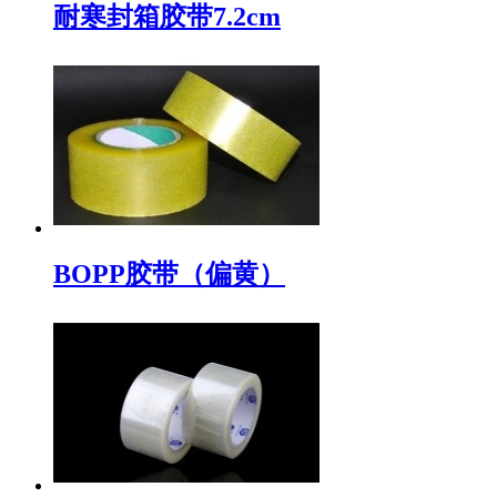
耐寒封箱胶带7.2cm
BOPP胶带（偏黄）