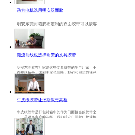
乘方电机选用明安双面胶
明安
东莞封箱胶布定制
的双面胶带可以按客
户要求定制的，一般高粘、耐高温、防冻都
是可以定做的，不仅如此，规格也是可以定
做的。
潮流前线也选择明安的文具胶带
明安东莞胶布厂家是这些文具胶带的生产厂家，不
仅规格适合，印刷图案也清晰，我们和潮流前线已
有3年的稳定合作关系。
牛皮纸胶带让汤斯敦更高档
牛皮纸胶带是打包封箱中的作为门面担当的胶带之
一，是很多客户的选择，我们明安广州封口胶规格
包装的牛皮纸胶带就是汤斯敦的选择。