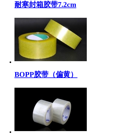
耐寒封箱胶带7.2cm
BOPP胶带（偏黄）