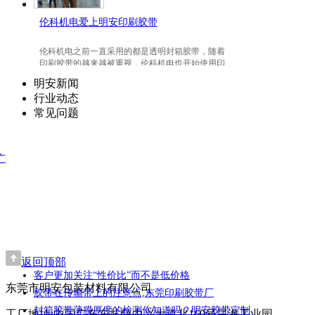
伦科机电爱上明安印刷胶带
伦科机电之前一直采用的都是透明封箱胶带，随着
印刷胶带的越来越被重视，伦科机电也开始使用印
刷胶带了，并且爱上我们明安东莞印刷胶带。
明安新闻
行业动态
常见问题
广
返回顶部
客户更加关注“性价比”而不是低价格
东莞市明安包装材料有限公司
胶带在传输带上的注意点,东莞印刷胶带厂
封箱胶带薄膜厚度的检测你知道吗？明安胶带定制
工厂地址:中国广东东坑镇中兴大道北169号昊海工业园