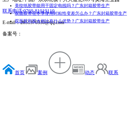
美纹纸胶带能用于固定电线吗？广东封箱胶带生产
联系电话:0769-81019119
双面胶带在冬季使用时粘性变差怎么办？广东封箱胶带生产
双面胶和胶水相比有什么优势？广东封箱胶带生产
E-mail：2851370330@qq.com
备案号：
首页
案例
动态
联系