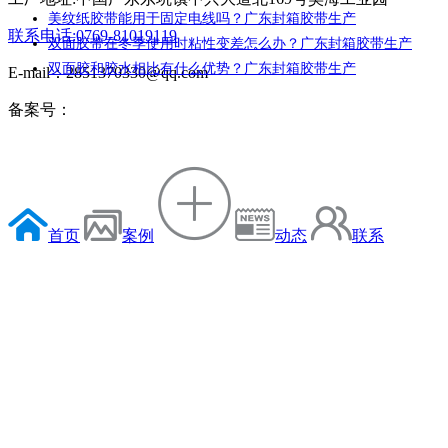
美纹纸胶带能用于固定电线吗？广东封箱胶带生产
联系电话:0769-81019119
双面胶带在冬季使用时粘性变差怎么办？广东封箱胶带生产
双面胶和胶水相比有什么优势？广东封箱胶带生产
E-mail：2851370330@qq.com
备案号：
首页
案例
动态
联系