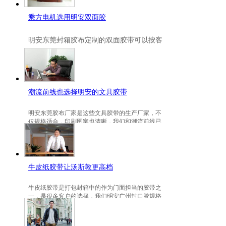
乘方电机选用明安双面胶
明安
东莞封箱胶布定制
的双面胶带可以按客
户要求定制的，一般高粘、耐高温、防冻都
是可以定做的，不仅如此，规格也是可以定
做的。
潮流前线也选择明安的文具胶带
明安东莞胶布厂家是这些文具胶带的生产厂家，不
仅规格适合，印刷图案也清晰，我们和潮流前线已
有3年的稳定合作关系。
牛皮纸胶带让汤斯敦更高档
牛皮纸胶带是打包封箱中的作为门面担当的胶带之
一，是很多客户的选择，我们明安广州封口胶规格
包装的牛皮纸胶带就是汤斯敦的选择。