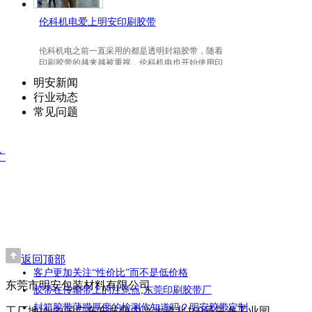
伦科机电爱上明安印刷胶带
伦科机电之前一直采用的都是透明封箱胶带，随着
印刷胶带的越来越被重视，伦科机电也开始使用印
刷胶带了，并且爱上我们明安东莞印刷胶带。
明安新闻
行业动态
常见问题
广
返回顶部
客户更加关注“性价比”而不是低价格
东莞市明安包装材料有限公司
胶带在传输带上的注意点,东莞印刷胶带厂
封箱胶带薄膜厚度的检测你知道吗？明安胶带定制
工厂地址:中国广东东坑镇中兴大道北169号昊海工业园