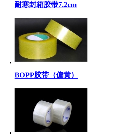
耐寒封箱胶带7.2cm
BOPP胶带（偏黄）