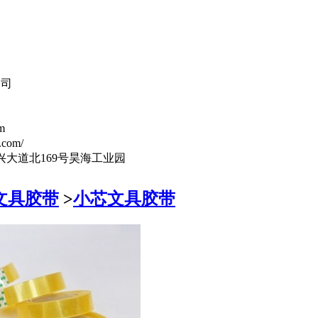
公司
m
.com/
兴大道北169号昊海工业园
文具胶带
>
小芯文具胶带