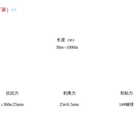
厂家）
>>
长度（m）
30m--1000m
抗拉力
剥离力
初粘力
≥360n/25mm
25n/6.5mm
14#钢球