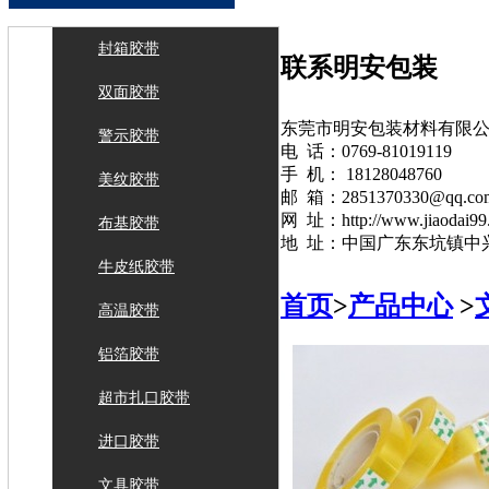
封箱胶带
联系明安包装
双面胶带
东莞市明安包装材料有限
警示胶带
电 话：0769-81019119
手 机： 18128048760
美纹胶带
邮 箱：2851370330@qq.co
网 址：http://www.jiaodai99
布基胶带
地 址：中国广东东坑镇中
牛皮纸胶带
首页
>
产品中心
>
高温胶带
铝箔胶带
超市扎口胶带
进口胶带
文具胶带