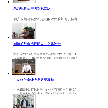
乘方电机选用明安双面胶
明安
东莞封箱胶布定制
的双面胶带可以按客
户要求定制的，一般高粘、耐高温、防冻都
是可以定做的，不仅如此，规格也是可以定
做的。
潮流前线也选择明安的文具胶带
明安东莞胶布厂家是这些文具胶带的生产厂家，不
仅规格适合，印刷图案也清晰，我们和潮流前线已
有3年的稳定合作关系。
牛皮纸胶带让汤斯敦更高档
牛皮纸胶带是打包封箱中的作为门面担当的胶带之
一，是很多客户的选择，我们明安广州封口胶规格
包装的牛皮纸胶带就是汤斯敦的选择。