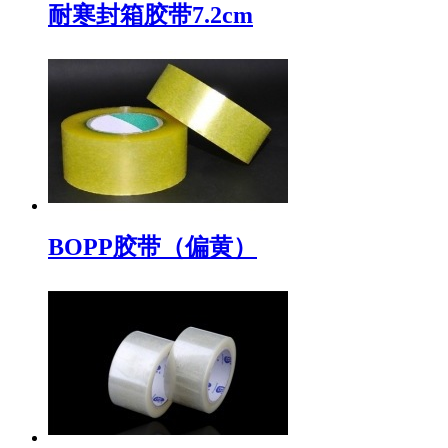
耐寒封箱胶带7.2cm
BOPP胶带（偏黄）