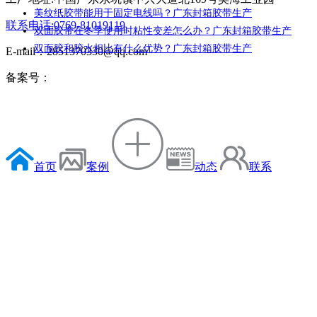
美纹纸胶带能用于固定电线吗？广东封箱胶带生产
联系电话:0769-81019119
双面胶带在冬季使用时粘性变差怎么办？广东封箱胶带生产
双面胶和胶水相比有什么优势？广东封箱胶带生产
E-mail：2851370330@qq.com
备案号：
首页
案例
动态
联系