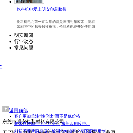
伦科机电爱上明安印刷胶带
伦科机电之前一直采用的都是透明封箱胶带，随着
印刷胶带的越来越被重视，伦科机电也开始使用印
刷胶带了，并且爱上我们明安东莞印刷胶带。
明安新闻
行业动态
常见问题
广
返回顶部
客户更加关注“性价比”而不是低价格
东莞市明安包装材料有限公司
胶带在传输带上的注意点,东莞印刷胶带厂
封箱胶带薄膜厚度的检测你知道吗？明安胶带定制
工厂地址:中国广东东坑镇中兴大道北169号昊海工业园