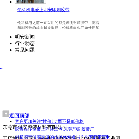
伦科机电爱上明安印刷胶带
伦科机电之前一直采用的都是透明封箱胶带，随着
印刷胶带的越来越被重视，伦科机电也开始使用印
刷胶带了，并且爱上我们明安东莞印刷胶带。
明安新闻
行业动态
常见问题
广
返回顶部
客户更加关注“性价比”而不是低价格
东莞市明安包装材料有限公司
胶带在传输带上的注意点,东莞印刷胶带厂
封箱胶带薄膜厚度的检测你知道吗？明安胶带定制
工厂地址:中国广东东坑镇中兴大道北169号昊海工业园