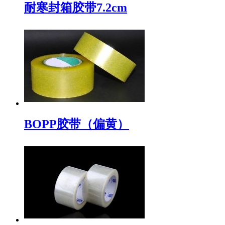
耐寒封箱胶带7.2cm
BOPP胶带（偏黄）