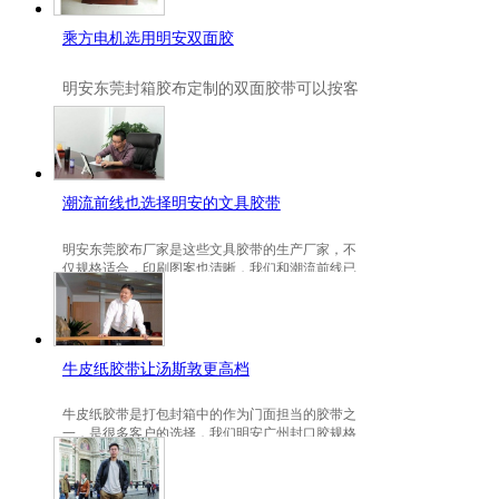
乘方电机选用明安双面胶
明安
东莞封箱胶布定制
的双面胶带可以按客
户要求定制的，一般高粘、耐高温、防冻都
是可以定做的，不仅如此，规格也是可以定
做的。
潮流前线也选择明安的文具胶带
明安东莞胶布厂家是这些文具胶带的生产厂家，不
仅规格适合，印刷图案也清晰，我们和潮流前线已
有3年的稳定合作关系。
牛皮纸胶带让汤斯敦更高档
牛皮纸胶带是打包封箱中的作为门面担当的胶带之
一，是很多客户的选择，我们明安广州封口胶规格
包装的牛皮纸胶带就是汤斯敦的选择。