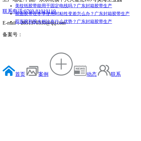
美纹纸胶带能用于固定电线吗？广东封箱胶带生产
联系电话:0769-81019119
双面胶带在冬季使用时粘性变差怎么办？广东封箱胶带生产
双面胶和胶水相比有什么优势？广东封箱胶带生产
E-mail：2851370330@qq.com
备案号：
首页
案例
动态
联系