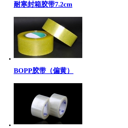
耐寒封箱胶带7.2cm
BOPP胶带（偏黄）