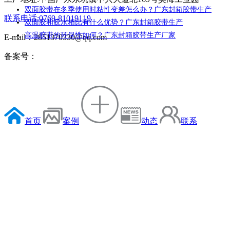
双面胶带在冬季使用时粘性变差怎么办？广东封箱胶带生产
联系电话:0769-81019119
双面胶和胶水相比有什么优势？广东封箱胶带生产
高温胶带的环保性如何？广东封箱胶带生产厂家
E-mail：2851370330@qq.com
备案号：
首页
案例
动态
联系