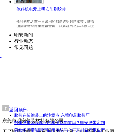
伦科机电爱上明安印刷胶带
伦科机电之前一直采用的都是透明封箱胶带，随着
印刷胶带的越来越被重视，伦科机电也开始使用印
刷胶带了，并且爱上我们明安东莞印刷胶带。
明安新闻
行业动态
常见问题
广
返回顶部
胶带在传输带上的注意点,东莞印刷胶带厂
东莞市明安包装材料有限公司
封箱胶带薄膜厚度的检测你知道吗？明安胶带定制
美纹纸胶带能用于固定电线吗？广东封箱胶带生产
工厂地址:中国广东东坑镇中兴大道北169号昊海工业园