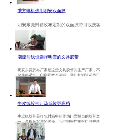
乘方电机选用明安双面胶
明安
东莞封箱胶布定制
的双面胶带可以按客
户要求定制的，一般高粘、耐高温、防冻都
是可以定做的，不仅如此，规格也是可以定
做的。
潮流前线也选择明安的文具胶带
明安东莞胶布厂家是这些文具胶带的生产厂家，不
仅规格适合，印刷图案也清晰，我们和潮流前线已
有3年的稳定合作关系。
牛皮纸胶带让汤斯敦更高档
牛皮纸胶带是打包封箱中的作为门面担当的胶带之
一，是很多客户的选择，我们明安广州封口胶规格
包装的牛皮纸胶带就是汤斯敦的选择。