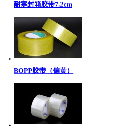
耐寒封箱胶带7.2cm
BOPP胶带（偏黄）