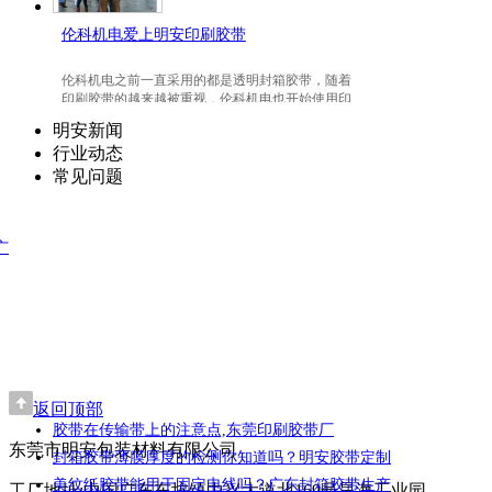
伦科机电爱上明安印刷胶带
伦科机电之前一直采用的都是透明封箱胶带，随着
印刷胶带的越来越被重视，伦科机电也开始使用印
刷胶带了，并且爱上我们明安东莞印刷胶带。
明安新闻
行业动态
常见问题
广
返回顶部
胶带在传输带上的注意点,东莞印刷胶带厂
东莞市明安包装材料有限公司
封箱胶带薄膜厚度的检测你知道吗？明安胶带定制
美纹纸胶带能用于固定电线吗？广东封箱胶带生产
工厂地址:中国广东东坑镇中兴大道北169号昊海工业园