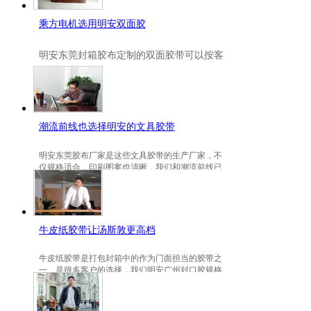
乘方电机选用明安双面胶
明安
东莞封箱胶布定制
的双面胶带可以按客
户要求定制的，一般高粘、耐高温、防冻都
是可以定做的，不仅如此，规格也是可以定
做的。
潮流前线也选择明安的文具胶带
明安东莞胶布厂家是这些文具胶带的生产厂家，不
仅规格适合，印刷图案也清晰，我们和潮流前线已
有3年的稳定合作关系。
牛皮纸胶带让汤斯敦更高档
牛皮纸胶带是打包封箱中的作为门面担当的胶带之
一，是很多客户的选择，我们明安广州封口胶规格
包装的牛皮纸胶带就是汤斯敦的选择。