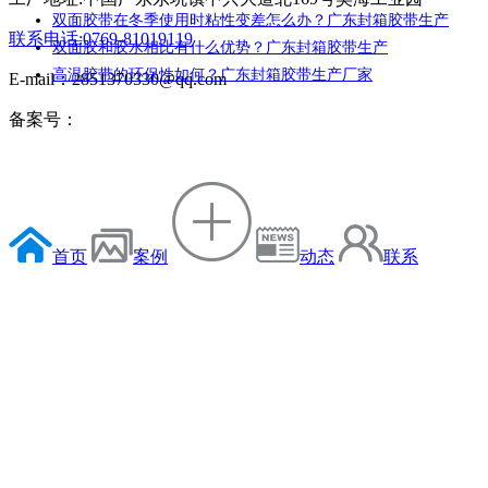
双面胶带在冬季使用时粘性变差怎么办？广东封箱胶带生产
联系电话:0769-81019119
双面胶和胶水相比有什么优势？广东封箱胶带生产
高温胶带的环保性如何？广东封箱胶带生产厂家
E-mail：2851370330@qq.com
备案号：
首页
案例
动态
联系