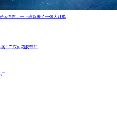
: 好运连连，一上班就来了一张大订单
案” 广东封箱胶带厂
带厂