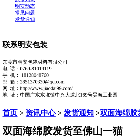
明安动态
常见问题
发货通知
联系明安包装
东莞市明安包装材料有限公司
电 话：0769-81019119
手 机： 18128048760
邮 箱：2851370330@qq.com
网 址：http://www.jiaodai99.com/
地 址：中国广东东坑镇中兴大道北169号昊海工业园
首页
>
资讯中心
>
发货通知
>
双面海绵胶
双面海绵胶发货至佛山一猫