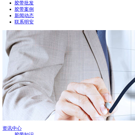
胶带批发
胶带案例
新闻动态
联系明安
资讯中心
胶带知识