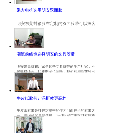
乘方电机选用明安双面胶
明安
东莞封箱胶布定制
的双面胶带可以按客
户要求定制的，一般高粘、耐高温、防冻都
是可以定做的，不仅如此，规格也是可以定
做的。
潮流前线也选择明安的文具胶带
明安东莞胶布厂家是这些文具胶带的生产厂家，不
仅规格适合，印刷图案也清晰，我们和潮流前线已
有3年的稳定合作关系。
牛皮纸胶带让汤斯敦更高档
牛皮纸胶带是打包封箱中的作为门面担当的胶带之
一，是很多客户的选择，我们明安广州封口胶规格
包装的牛皮纸胶带就是汤斯敦的选择。