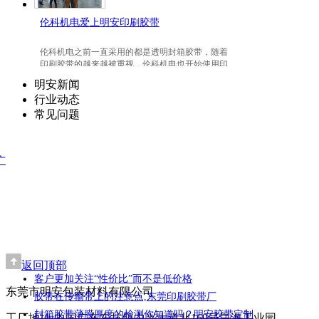
伦科机电爱上明安印刷胶带
伦科机电之前一直采用的都是透明封箱胶带，随着
印刷胶带的越来越被重视，伦科机电也开始使用印
刷胶带了，并且爱上我们明安东莞印刷胶带。
明安新闻
行业动态
常见问题
广
返回顶部
客户更加关注“性价比”而不是低价格
东莞市明安包装材料有限公司
胶带在传输带上的注意点,东莞印刷胶带厂
封箱胶带薄膜厚度的检测你知道吗？明安胶带定制
工厂地址:中国广东东坑镇中兴大道北169号昊海工业园