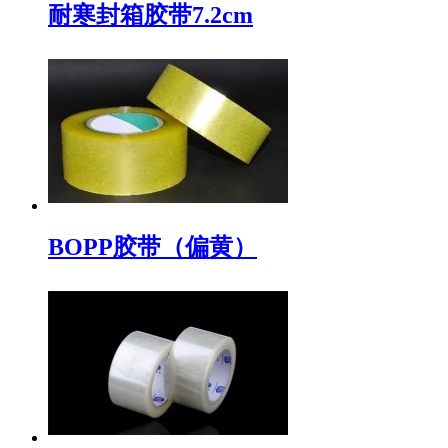
耐寒封箱胶带7.2cm
BOPP胶带（偏黄）