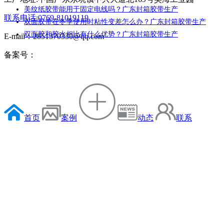
美纹纸胶带能用于固定电线吗？广东封箱胶带生产
联系电话:0769-81019119
双面胶带在冬季使用时粘性变差怎么办？广东封箱胶带生产
双面胶和胶水相比有什么优势？广东封箱胶带生产
E-mail：2851370330@qq.com
备案号：
首页
案例
动态
联系