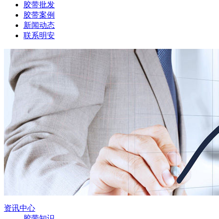
胶带批发
胶带案例
新闻动态
联系明安
资讯中心
胶带知识