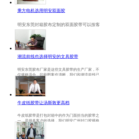
乘方电机选用明安双面胶
明安
东莞封箱胶布定制
的双面胶带可以按客
户要求定制的，一般高粘、耐高温、防冻都
是可以定做的，不仅如此，规格也是可以定
做的。
潮流前线也选择明安的文具胶带
明安东莞胶布厂家是这些文具胶带的生产厂家，不
仅规格适合，印刷图案也清晰，我们和潮流前线已
有3年的稳定合作关系。
牛皮纸胶带让汤斯敦更高档
牛皮纸胶带是打包封箱中的作为门面担当的胶带之
一，是很多客户的选择，我们明安广州封口胶规格
包装的牛皮纸胶带就是汤斯敦的选择。