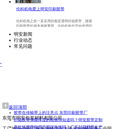
伦科机电爱上明安印刷胶带
伦科机电之前一直采用的都是透明封箱胶带，随着
印刷胶带的越来越被重视，伦科机电也开始使用印
刷胶带了，并且爱上我们明安东莞印刷胶带。
明安新闻
行业动态
常见问题
广
返回顶部
胶带在传输带上的注意点,东莞印刷胶带厂
东莞市明安包装材料有限公司
封箱胶带薄膜厚度的检测你知道吗？明安胶带定制
美纹纸胶带能用于固定电线吗？广东封箱胶带生产
工厂地址:中国广东东坑镇中兴大道北169号昊海工业园