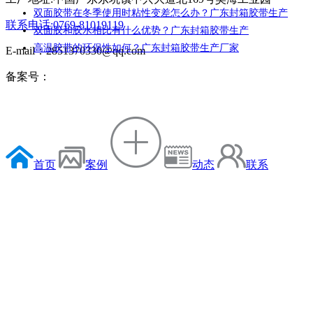
双面胶带在冬季使用时粘性变差怎么办？广东封箱胶带生产
联系电话:0769-81019119
双面胶和胶水相比有什么优势？广东封箱胶带生产
高温胶带的环保性如何？广东封箱胶带生产厂家
E-mail：2851370330@qq.com
备案号：
首页
案例
动态
联系