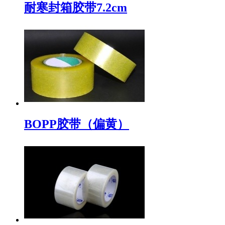
耐寒封箱胶带7.2cm
BOPP胶带（偏黄）