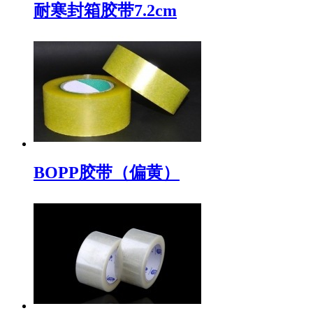
耐寒封箱胶带7.2cm
BOPP胶带（偏黄）