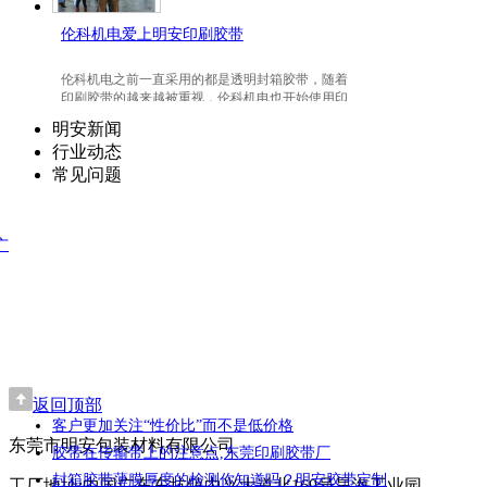
伦科机电爱上明安印刷胶带
伦科机电之前一直采用的都是透明封箱胶带，随着
印刷胶带的越来越被重视，伦科机电也开始使用印
刷胶带了，并且爱上我们明安东莞印刷胶带。
明安新闻
行业动态
常见问题
广
返回顶部
客户更加关注“性价比”而不是低价格
东莞市明安包装材料有限公司
胶带在传输带上的注意点,东莞印刷胶带厂
封箱胶带薄膜厚度的检测你知道吗？明安胶带定制
工厂地址:中国广东东坑镇中兴大道北169号昊海工业园