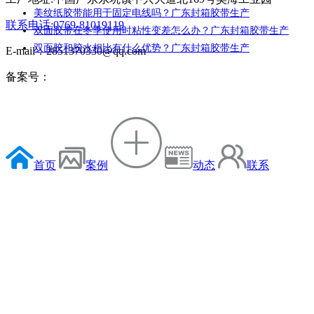
美纹纸胶带能用于固定电线吗？广东封箱胶带生产
联系电话:0769-81019119
双面胶带在冬季使用时粘性变差怎么办？广东封箱胶带生产
双面胶和胶水相比有什么优势？广东封箱胶带生产
E-mail：2851370330@qq.com
备案号：
首页
案例
动态
联系