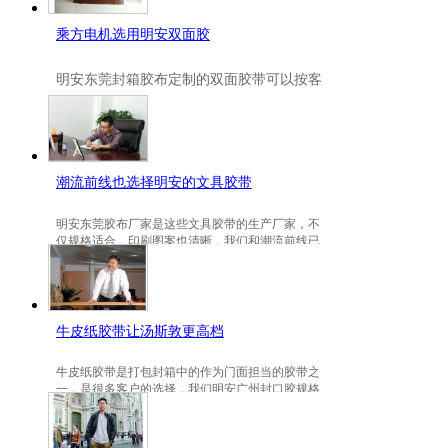
乘方电机选用明安双面胶
明安
东莞封箱胶布定制
的双面胶带可以按客
户要求定制的，一般高粘、耐高温、防冻都
是可以定做的，不仅如此，规格也是可以定
做的。
潮流前线也选择明安的文具胶带
明安东莞胶布厂家是这些文具胶带的生产厂家，不
仅规格适合，印刷图案也清晰，我们和潮流前线已
有3年的稳定合作关系。
牛皮纸胶带让汤斯敦更高档
牛皮纸胶带是打包封箱中的作为门面担当的胶带之
一，是很多客户的选择，我们明安广州封口胶规格
包装的牛皮纸胶带就是汤斯敦的选择。