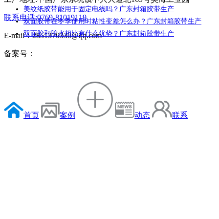
美纹纸胶带能用于固定电线吗？广东封箱胶带生产
联系电话:0769-81019119
双面胶带在冬季使用时粘性变差怎么办？广东封箱胶带生产
双面胶和胶水相比有什么优势？广东封箱胶带生产
E-mail：2851370330@qq.com
备案号：
首页
案例
动态
联系