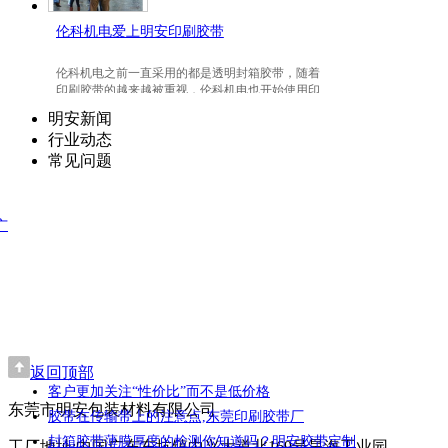
伦科机电爱上明安印刷胶带
伦科机电之前一直采用的都是透明封箱胶带，随着
印刷胶带的越来越被重视，伦科机电也开始使用印
刷胶带了，并且爱上我们明安东莞印刷胶带。
明安新闻
行业动态
常见问题
广
返回顶部
客户更加关注“性价比”而不是低价格
东莞市明安包装材料有限公司
胶带在传输带上的注意点,东莞印刷胶带厂
封箱胶带薄膜厚度的检测你知道吗？明安胶带定制
工厂地址:中国广东东坑镇中兴大道北169号昊海工业园