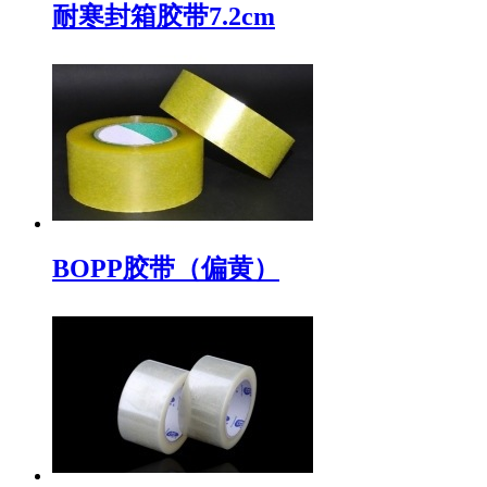
耐寒封箱胶带7.2cm
BOPP胶带（偏黄）