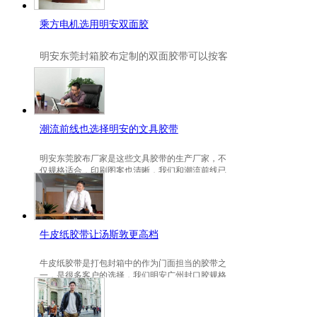
乘方电机选用明安双面胶
明安
东莞封箱胶布定制
的双面胶带可以按客
户要求定制的，一般高粘、耐高温、防冻都
是可以定做的，不仅如此，规格也是可以定
做的。
潮流前线也选择明安的文具胶带
明安东莞胶布厂家是这些文具胶带的生产厂家，不
仅规格适合，印刷图案也清晰，我们和潮流前线已
有3年的稳定合作关系。
牛皮纸胶带让汤斯敦更高档
牛皮纸胶带是打包封箱中的作为门面担当的胶带之
一，是很多客户的选择，我们明安广州封口胶规格
包装的牛皮纸胶带就是汤斯敦的选择。