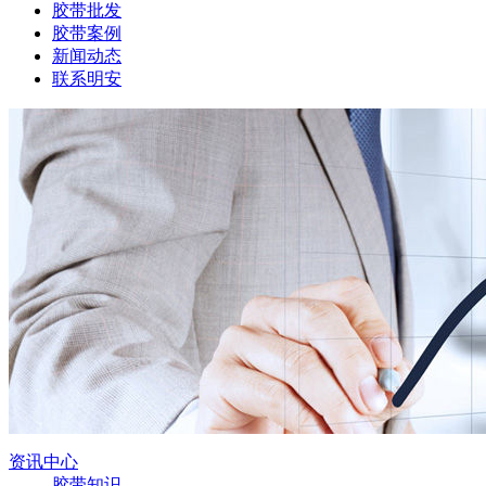
胶带批发
胶带案例
新闻动态
联系明安
资讯中心
胶带知识