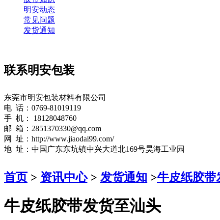
明安动态
常见问题
发货通知
联系明安包装
东莞市明安包装材料有限公司
电 话：0769-81019119
手 机： 18128048760
邮 箱：2851370330@qq.com
网 址：http://www.jiaodai99.com/
地 址：中国广东东坑镇中兴大道北169号昊海工业园
首页
>
资讯中心
>
发货通知
>
牛皮纸胶带
牛皮纸胶带发货至汕头