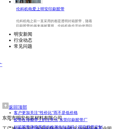
伦科机电爱上明安印刷胶带
伦科机电之前一直采用的都是透明封箱胶带，随着
印刷胶带的越来越被重视，伦科机电也开始使用印
刷胶带了，并且爱上我们明安东莞印刷胶带。
明安新闻
行业动态
常见问题
广
返回顶部
客户更加关注“性价比”而不是低价格
东莞市明安包装材料有限公司
胶带在传输带上的注意点,东莞印刷胶带厂
封箱胶带薄膜厚度的检测你知道吗？明安胶带定制
工厂地址:中国广东东坑镇中兴大道北169号昊海工业园