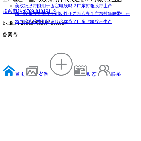
美纹纸胶带能用于固定电线吗？广东封箱胶带生产
联系电话:0769-81019119
双面胶带在冬季使用时粘性变差怎么办？广东封箱胶带生产
双面胶和胶水相比有什么优势？广东封箱胶带生产
E-mail：2851370330@qq.com
备案号：
首页
案例
动态
联系