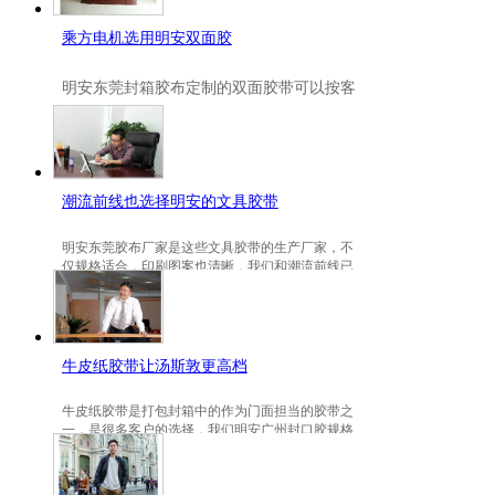
乘方电机选用明安双面胶
明安
东莞封箱胶布定制
的双面胶带可以按客
户要求定制的，一般高粘、耐高温、防冻都
是可以定做的，不仅如此，规格也是可以定
做的。
潮流前线也选择明安的文具胶带
明安东莞胶布厂家是这些文具胶带的生产厂家，不
仅规格适合，印刷图案也清晰，我们和潮流前线已
有3年的稳定合作关系。
牛皮纸胶带让汤斯敦更高档
牛皮纸胶带是打包封箱中的作为门面担当的胶带之
一，是很多客户的选择，我们明安广州封口胶规格
包装的牛皮纸胶带就是汤斯敦的选择。