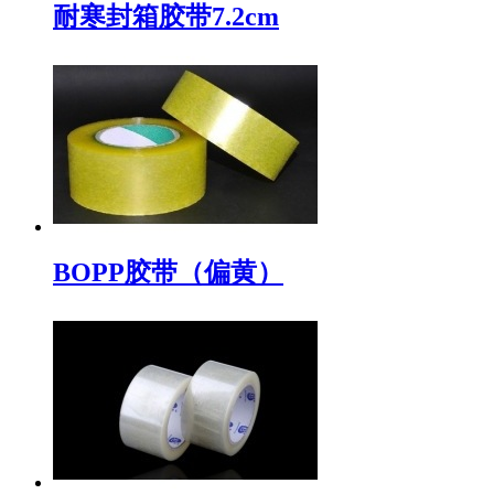
耐寒封箱胶带7.2cm
BOPP胶带（偏黄）