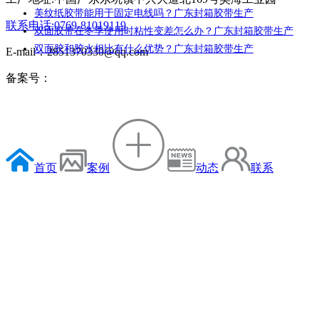
美纹纸胶带能用于固定电线吗？广东封箱胶带生产
联系电话:0769-81019119
双面胶带在冬季使用时粘性变差怎么办？广东封箱胶带生产
双面胶和胶水相比有什么优势？广东封箱胶带生产
E-mail：2851370330@qq.com
备案号：
首页
案例
动态
联系