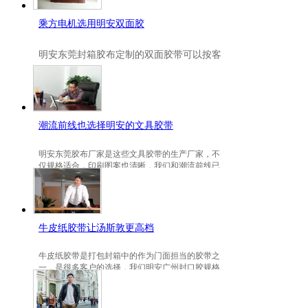
乘方电机选用明安双面胶
明安
东莞封箱胶布定制
的双面胶带可以按客
户要求定制的，一般高粘、耐高温、防冻都
是可以定做的，不仅如此，规格也是可以定
做的。
潮流前线也选择明安的文具胶带
明安东莞胶布厂家是这些文具胶带的生产厂家，不
仅规格适合，印刷图案也清晰，我们和潮流前线已
有3年的稳定合作关系。
牛皮纸胶带让汤斯敦更高档
牛皮纸胶带是打包封箱中的作为门面担当的胶带之
一，是很多客户的选择，我们明安广州封口胶规格
包装的牛皮纸胶带就是汤斯敦的选择。