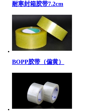
耐寒封箱胶带7.2cm
BOPP胶带（偏黄）