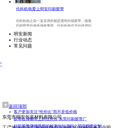
伦科机电爱上明安印刷胶带
伦科机电之前一直采用的都是透明封箱胶带，随着
印刷胶带的越来越被重视，伦科机电也开始使用印
刷胶带了，并且爱上我们明安东莞印刷胶带。
明安新闻
行业动态
常见问题
广
返回顶部
客户更加关注“性价比”而不是低价格
东莞市明安包装材料有限公司
胶带在传输带上的注意点,东莞印刷胶带厂
封箱胶带薄膜厚度的检测你知道吗？明安胶带定制
工厂地址:中国广东东坑镇中兴大道北169号昊海工业园