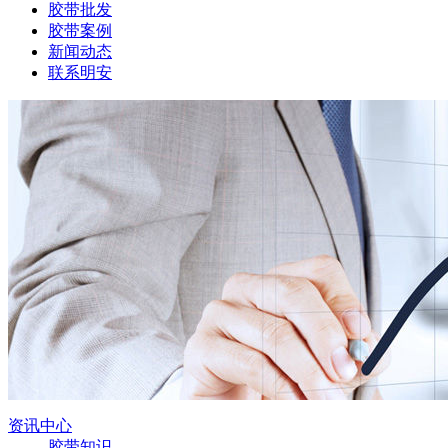
胶带批发
胶带案例
新闻动态
联系明安
资讯中心
胶带知识