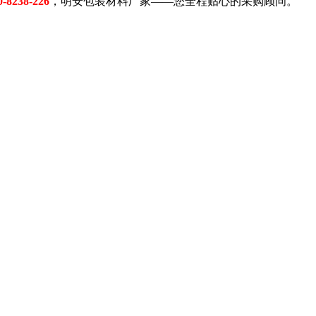
-8238-226
，明安包装材料厂家——您全程贴心的采购顾问。