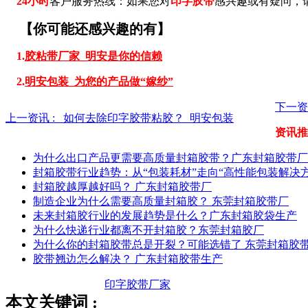
24小时
客户服务热线：如果您对
印字胶带
感兴趣或有疑问，
【你可能还感兴趣的有】
1.
胶粘带厂家_明安是你的信赖
2.
明安包装_为您的产品做“嫁纱”
下一资
上一资讯 :
如何去除印字胶带粘胶？_明安包装
资讯推
为什么出口产品更需要高质量封箱胶带？广东封箱胶带厂
封箱胶带行业趋势：从“包装耗材”走向“高性能包装解决方
封箱胶越厚越好吗？ 广东封箱胶带厂
制造企业为什么需要高质量封箱胶？ 东莞封箱胶带厂
未来封箱胶行业的发展趋势是什么？广东封箱胶袋生产
为什么快递行业都离不开封箱胶？东莞封箱胶厂
为什么你的封箱胶带总是开裂？可能选错了 东莞封箱胶
胶带翘边怎么解决？ 广东封箱胶带生产
印字胶带厂家
本文关键词 :