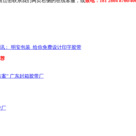
请点击联系我们网页右侧的在线客服，或
致电：181 2804 8760/400
讯 : 明安包装_给你免费设计印字胶带
荐
案” 广东封箱胶带厂
带厂