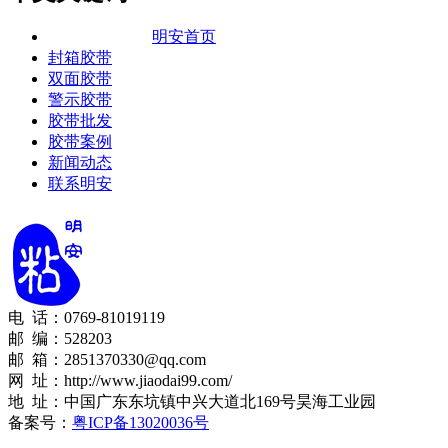
明安首页
封箱胶带
双面胶带
警示胶带
胶带批发
胶带案例
新闻动态
联系明安
电 话：0769-81019119
邮 编：528203
邮 箱：2851370330@qq.com
网 址：http://www.jiaodai99.com/
地 址：中国广东东坑镇中兴大道北169号昊海工业园
备案号：
粤ICP备13020036号