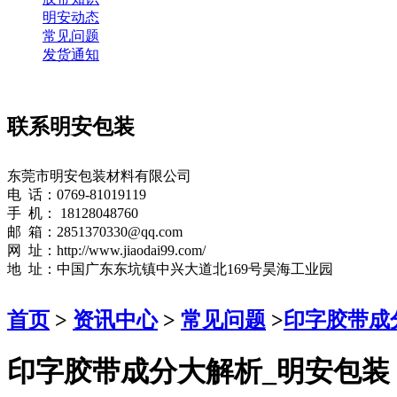
明安动态
常见问题
发货通知
联系明安包装
东莞市明安包装材料有限公司
电 话：0769-81019119
手 机： 18128048760
邮 箱：2851370330@qq.com
网 址：http://www.jiaodai99.com/
地 址：中国广东东坑镇中兴大道北169号昊海工业园
首页
>
资讯中心
>
常见问题
>
印字胶带成
印字胶带成分大解析_明安包装