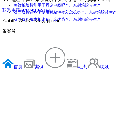
美纹纸胶带能用于固定电线吗？广东封箱胶带生产
联系电话:0769-81019119
双面胶带在冬季使用时粘性变差怎么办？广东封箱胶带生产
双面胶和胶水相比有什么优势？广东封箱胶带生产
E-mail：2851370330@qq.com
备案号：
首页
案例
动态
联系