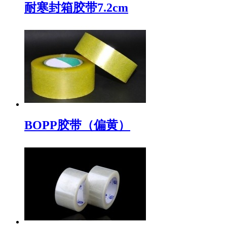
耐寒封箱胶带7.2cm
BOPP胶带（偏黄）