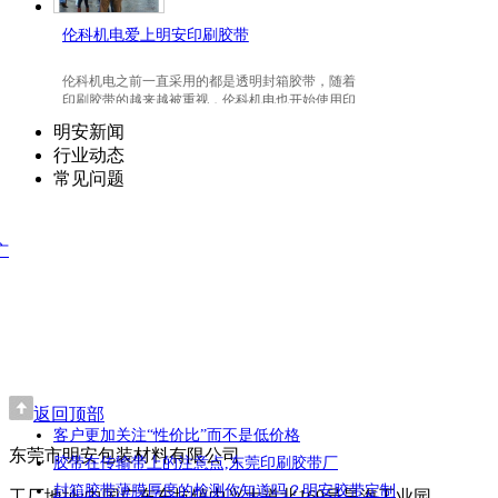
伦科机电爱上明安印刷胶带
伦科机电之前一直采用的都是透明封箱胶带，随着
印刷胶带的越来越被重视，伦科机电也开始使用印
刷胶带了，并且爱上我们明安东莞印刷胶带。
明安新闻
行业动态
常见问题
广
返回顶部
客户更加关注“性价比”而不是低价格
东莞市明安包装材料有限公司
胶带在传输带上的注意点,东莞印刷胶带厂
封箱胶带薄膜厚度的检测你知道吗？明安胶带定制
工厂地址:中国广东东坑镇中兴大道北169号昊海工业园