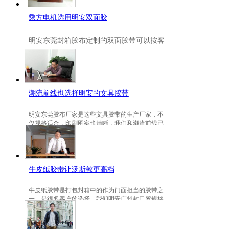
乘方电机选用明安双面胶
明安
东莞封箱胶布定制
的双面胶带可以按客
户要求定制的，一般高粘、耐高温、防冻都
是可以定做的，不仅如此，规格也是可以定
做的。
潮流前线也选择明安的文具胶带
明安东莞胶布厂家是这些文具胶带的生产厂家，不
仅规格适合，印刷图案也清晰，我们和潮流前线已
有3年的稳定合作关系。
牛皮纸胶带让汤斯敦更高档
牛皮纸胶带是打包封箱中的作为门面担当的胶带之
一，是很多客户的选择，我们明安广州封口胶规格
包装的牛皮纸胶带就是汤斯敦的选择。