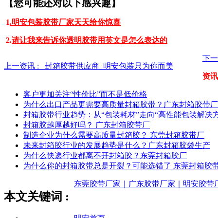
【您可能还对以下感兴趣】
1
.明安包装胶带厂家天天给你惊喜
2.
请让我来告诉你透明胶带用英文是怎么表达的
下一
上一资讯 :
封箱胶带供应商_明安包装只为你而美
资讯
客户更加关注“性价比”而不是低价格
为什么出口产品更需要高质量封箱胶带？广东封箱胶带厂
封箱胶带行业趋势：从“包装耗材”走向“高性能包装解决方
封箱胶越厚越好吗？ 广东封箱胶带厂
制造企业为什么需要高质量封箱胶？ 东莞封箱胶带厂
未来封箱胶行业的发展趋势是什么？广东封箱胶袋生产
为什么快递行业都离不开封箱胶？东莞封箱胶厂
为什么你的封箱胶带总是开裂？可能选错了 东莞封箱胶
东莞胶带厂家｜广东胶带厂家｜明安胶带
本文关键词 :