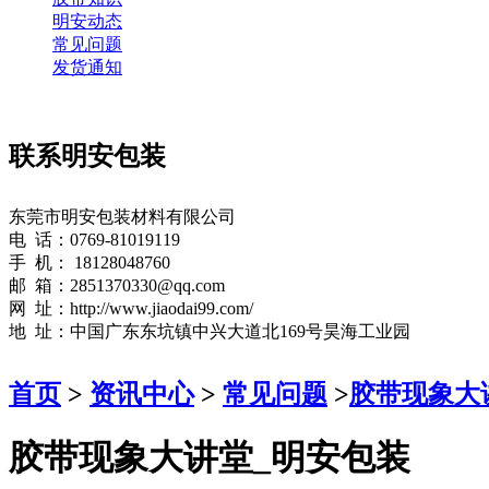
明安动态
常见问题
发货通知
联系明安包装
东莞市明安包装材料有限公司
电 话：0769-81019119
手 机： 18128048760
邮 箱：2851370330@qq.com
网 址：http://www.jiaodai99.com/
地 址：中国广东东坑镇中兴大道北169号昊海工业园
首页
>
资讯中心
>
常见问题
>
胶带现象大
胶带现象大讲堂_明安包装