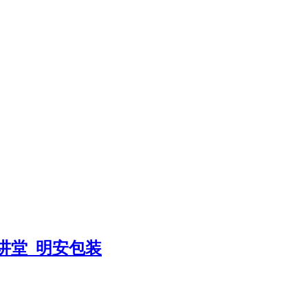
讲堂_明安包装