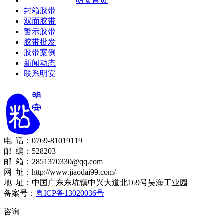
明安首页
封箱胶带
双面胶带
警示胶带
胶带批发
胶带案例
新闻动态
联系明安
电 话：0769-81019119
邮 编：528203
邮 箱：2851370330@qq.com
网 址：http://www.jiaodai99.com/
地 址：中国广东东坑镇中兴大道北169号昊海工业园
备案号：
粤ICP备13020036号
咨询