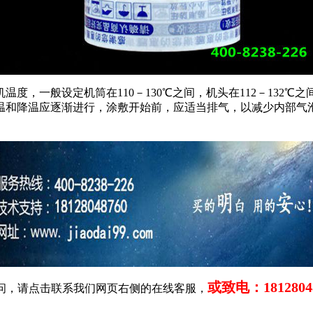
度，一般设定机筒在110－130℃之间，机头在112－132
温和降温应逐渐进行，涂敷开始前，应适当排气，以减少内部气
或致电：1812804
问，请点击联系我们网页右侧的在线客服，