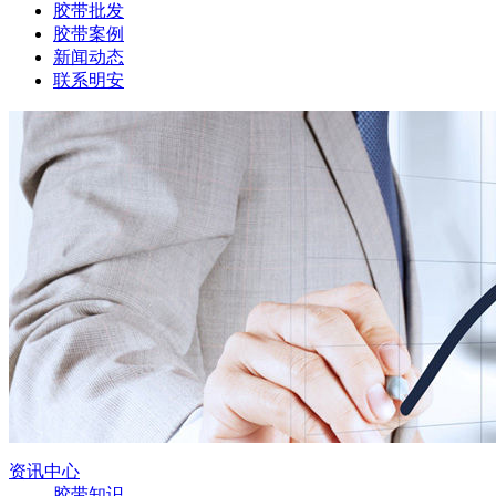
胶带批发
胶带案例
新闻动态
联系明安
资讯中心
胶带知识