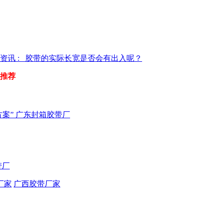
资讯 : 胶带的实际长宽是否会有出入呢？
推荐
案” 广东封箱胶带厂
带厂
厂家
广西胶带厂家