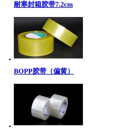
耐寒封箱胶带7.2cm
BOPP胶带（偏黄）