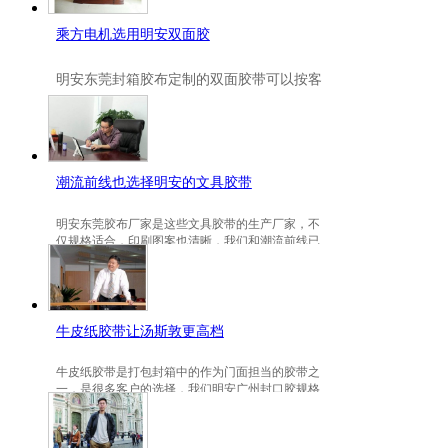
乘方电机选用明安双面胶
明安
东莞封箱胶布定制
的双面胶带可以按客
户要求定制的，一般高粘、耐高温、防冻都
是可以定做的，不仅如此，规格也是可以定
做的。
潮流前线也选择明安的文具胶带
明安东莞胶布厂家是这些文具胶带的生产厂家，不
仅规格适合，印刷图案也清晰，我们和潮流前线已
有3年的稳定合作关系。
牛皮纸胶带让汤斯敦更高档
牛皮纸胶带是打包封箱中的作为门面担当的胶带之
一，是很多客户的选择，我们明安广州封口胶规格
包装的牛皮纸胶带就是汤斯敦的选择。