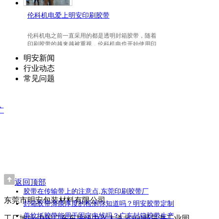
伦科机电爱上明安印刷胶带
伦科机电之前一直采用的都是透明封箱胶带，随着
印刷胶带的越来越被重视，伦科机电也开始使用印
刷胶带了，并且爱上我们明安东莞印刷胶带。
明安新闻
行业动态
常见问题
广
返回顶部
胶带在传输带上的注意点,东莞印刷胶带厂
东莞市明安包装材料有限公司
封箱胶带薄膜厚度的检测你知道吗？明安胶带定制
美纹纸胶带能用于固定电线吗？广东封箱胶带生产
工厂地址:中国广东东坑镇中兴大道北169号昊海工业园