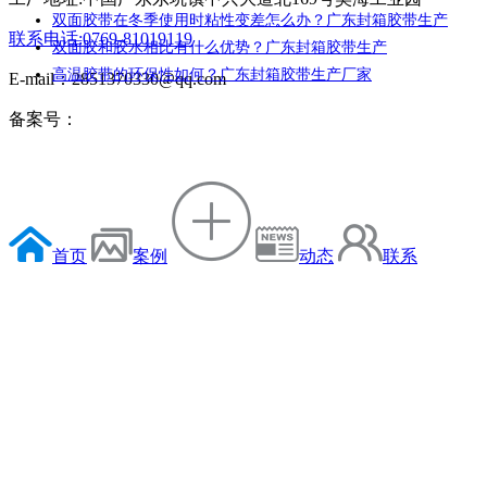
双面胶带在冬季使用时粘性变差怎么办？广东封箱胶带生产
联系电话:0769-81019119
双面胶和胶水相比有什么优势？广东封箱胶带生产
高温胶带的环保性如何？广东封箱胶带生产厂家
E-mail：2851370330@qq.com
备案号：
首页
案例
动态
联系