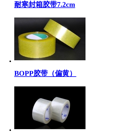
耐寒封箱胶带7.2cm
BOPP胶带（偏黄）