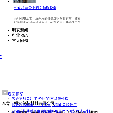
伦科机电爱上明安印刷胶带
伦科机电之前一直采用的都是透明封箱胶带，随着
印刷胶带的越来越被重视，伦科机电也开始使用印
刷胶带了，并且爱上我们明安东莞印刷胶带。
明安新闻
行业动态
常见问题
广
返回顶部
客户更加关注“性价比”而不是低价格
东莞市明安包装材料有限公司
胶带在传输带上的注意点,东莞印刷胶带厂
封箱胶带薄膜厚度的检测你知道吗？明安胶带定制
工厂地址:中国广东东坑镇中兴大道北169号昊海工业园