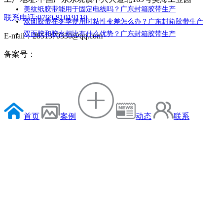
美纹纸胶带能用于固定电线吗？广东封箱胶带生产
联系电话:0769-81019119
双面胶带在冬季使用时粘性变差怎么办？广东封箱胶带生产
双面胶和胶水相比有什么优势？广东封箱胶带生产
E-mail：2851370330@qq.com
备案号：
首页
案例
动态
联系