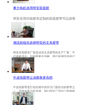
乘方电机选用明安双面胶
明安
东莞封箱胶布定制
的双面胶带可以按客
户要求定制的，一般高粘、耐高温、防冻都
是可以定做的，不仅如此，规格也是可以定
做的。
潮流前线也选择明安的文具胶带
明安东莞胶布厂家是这些文具胶带的生产厂家，不
仅规格适合，印刷图案也清晰，我们和潮流前线已
有3年的稳定合作关系。
牛皮纸胶带让汤斯敦更高档
牛皮纸胶带是打包封箱中的作为门面担当的胶带之
一，是很多客户的选择，我们明安广州封口胶规格
包装的牛皮纸胶带就是汤斯敦的选择。