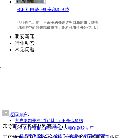
伦科机电爱上明安印刷胶带
伦科机电之前一直采用的都是透明封箱胶带，随着
印刷胶带的越来越被重视，伦科机电也开始使用印
刷胶带了，并且爱上我们明安东莞印刷胶带。
明安新闻
行业动态
常见问题
广
返回顶部
客户更加关注“性价比”而不是低价格
东莞市明安包装材料有限公司
胶带在传输带上的注意点,东莞印刷胶带厂
封箱胶带薄膜厚度的检测你知道吗？明安胶带定制
工厂地址:中国广东东坑镇中兴大道北169号昊海工业园