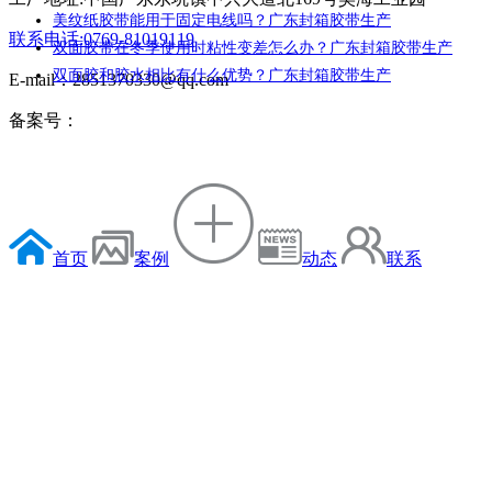
美纹纸胶带能用于固定电线吗？广东封箱胶带生产
联系电话:0769-81019119
双面胶带在冬季使用时粘性变差怎么办？广东封箱胶带生产
双面胶和胶水相比有什么优势？广东封箱胶带生产
E-mail：2851370330@qq.com
备案号：
首页
案例
动态
联系