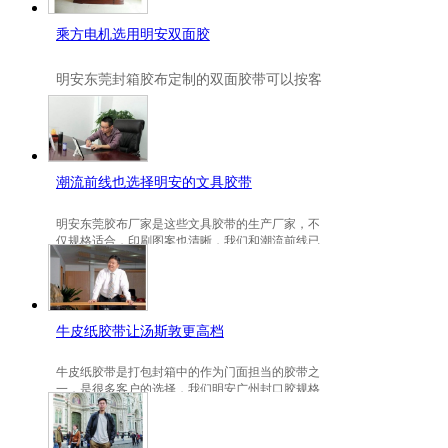
乘方电机选用明安双面胶
明安
东莞封箱胶布定制
的双面胶带可以按客
户要求定制的，一般高粘、耐高温、防冻都
是可以定做的，不仅如此，规格也是可以定
做的。
潮流前线也选择明安的文具胶带
明安东莞胶布厂家是这些文具胶带的生产厂家，不
仅规格适合，印刷图案也清晰，我们和潮流前线已
有3年的稳定合作关系。
牛皮纸胶带让汤斯敦更高档
牛皮纸胶带是打包封箱中的作为门面担当的胶带之
一，是很多客户的选择，我们明安广州封口胶规格
包装的牛皮纸胶带就是汤斯敦的选择。