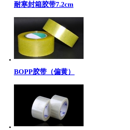
耐寒封箱胶带7.2cm
BOPP胶带（偏黄）