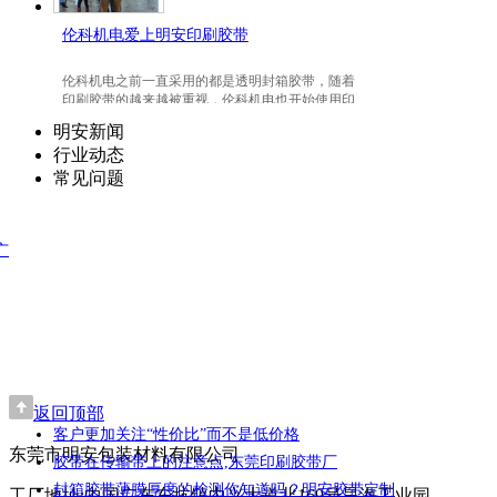
伦科机电爱上明安印刷胶带
伦科机电之前一直采用的都是透明封箱胶带，随着
印刷胶带的越来越被重视，伦科机电也开始使用印
刷胶带了，并且爱上我们明安东莞印刷胶带。
明安新闻
行业动态
常见问题
广
返回顶部
客户更加关注“性价比”而不是低价格
东莞市明安包装材料有限公司
胶带在传输带上的注意点,东莞印刷胶带厂
封箱胶带薄膜厚度的检测你知道吗？明安胶带定制
工厂地址:中国广东东坑镇中兴大道北169号昊海工业园