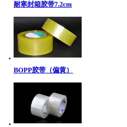
耐寒封箱胶带7.2cm
BOPP胶带（偏黄）