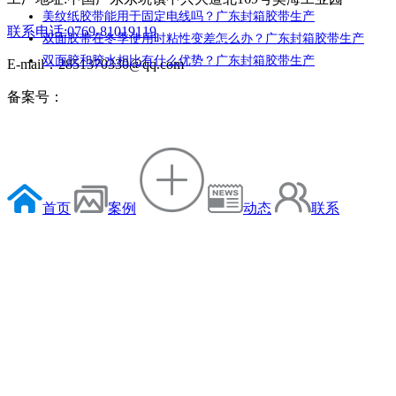
美纹纸胶带能用于固定电线吗？广东封箱胶带生产
联系电话:0769-81019119
双面胶带在冬季使用时粘性变差怎么办？广东封箱胶带生产
双面胶和胶水相比有什么优势？广东封箱胶带生产
E-mail：2851370330@qq.com
备案号：
首页
案例
动态
联系