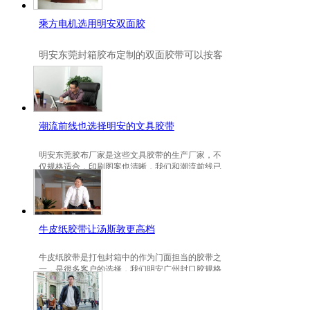
乘方电机选用明安双面胶
明安
东莞封箱胶布定制
的双面胶带可以按客
户要求定制的，一般高粘、耐高温、防冻都
是可以定做的，不仅如此，规格也是可以定
做的。
潮流前线也选择明安的文具胶带
明安东莞胶布厂家是这些文具胶带的生产厂家，不
仅规格适合，印刷图案也清晰，我们和潮流前线已
有3年的稳定合作关系。
牛皮纸胶带让汤斯敦更高档
牛皮纸胶带是打包封箱中的作为门面担当的胶带之
一，是很多客户的选择，我们明安广州封口胶规格
包装的牛皮纸胶带就是汤斯敦的选择。