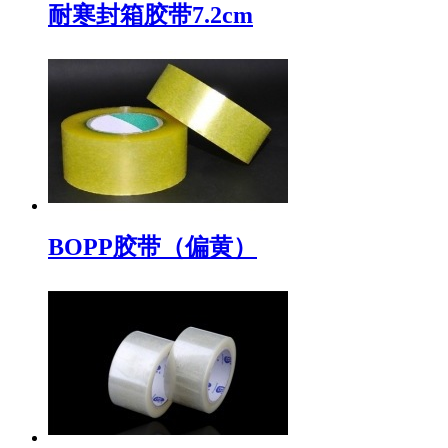
耐寒封箱胶带7.2cm
BOPP胶带（偏黄）