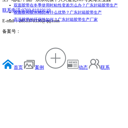
双面胶带在冬季使用时粘性变差怎么办？广东封箱胶带生产
联系电话:0769-81019119
双面胶和胶水相比有什么优势？广东封箱胶带生产
高温胶带的环保性如何？广东封箱胶带生产厂家
E-mail：2851370330@qq.com
备案号：
首页
案例
动态
联系