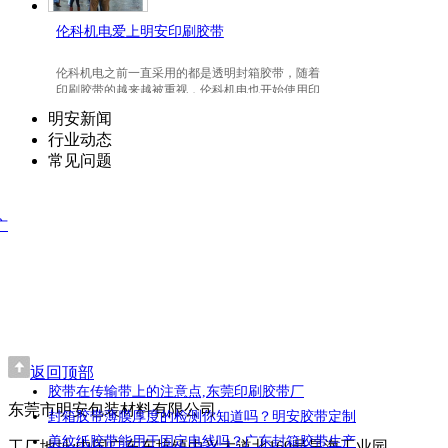
伦科机电爱上明安印刷胶带
伦科机电之前一直采用的都是透明封箱胶带，随着
印刷胶带的越来越被重视，伦科机电也开始使用印
刷胶带了，并且爱上我们明安东莞印刷胶带。
明安新闻
行业动态
常见问题
广
返回顶部
胶带在传输带上的注意点,东莞印刷胶带厂
东莞市明安包装材料有限公司
封箱胶带薄膜厚度的检测你知道吗？明安胶带定制
美纹纸胶带能用于固定电线吗？广东封箱胶带生产
工厂地址:中国广东东坑镇中兴大道北169号昊海工业园