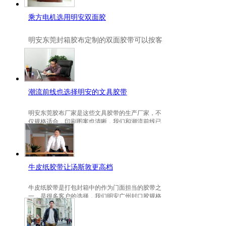
乘方电机选用明安双面胶
明安
东莞封箱胶布定制
的双面胶带可以按客
户要求定制的，一般高粘、耐高温、防冻都
是可以定做的，不仅如此，规格也是可以定
做的。
潮流前线也选择明安的文具胶带
明安东莞胶布厂家是这些文具胶带的生产厂家，不
仅规格适合，印刷图案也清晰，我们和潮流前线已
有3年的稳定合作关系。
牛皮纸胶带让汤斯敦更高档
牛皮纸胶带是打包封箱中的作为门面担当的胶带之
一，是很多客户的选择，我们明安广州封口胶规格
包装的牛皮纸胶带就是汤斯敦的选择。