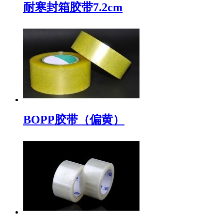
耐寒封箱胶带7.2cm
BOPP胶带（偏黄）