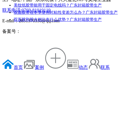
美纹纸胶带能用于固定电线吗？广东封箱胶带生产
联系电话:0769-81019119
双面胶带在冬季使用时粘性变差怎么办？广东封箱胶带生产
双面胶和胶水相比有什么优势？广东封箱胶带生产
E-mail：2851370330@qq.com
备案号：
首页
案例
动态
联系