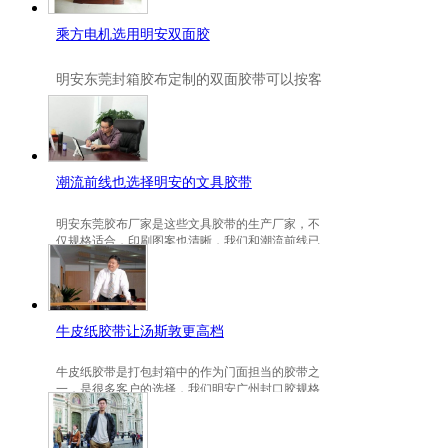
乘方电机选用明安双面胶
明安
东莞封箱胶布定制
的双面胶带可以按客
户要求定制的，一般高粘、耐高温、防冻都
是可以定做的，不仅如此，规格也是可以定
做的。
潮流前线也选择明安的文具胶带
明安东莞胶布厂家是这些文具胶带的生产厂家，不
仅规格适合，印刷图案也清晰，我们和潮流前线已
有3年的稳定合作关系。
牛皮纸胶带让汤斯敦更高档
牛皮纸胶带是打包封箱中的作为门面担当的胶带之
一，是很多客户的选择，我们明安广州封口胶规格
包装的牛皮纸胶带就是汤斯敦的选择。