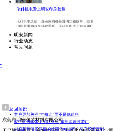
伦科机电爱上明安印刷胶带
伦科机电之前一直采用的都是透明封箱胶带，随着
印刷胶带的越来越被重视，伦科机电也开始使用印
刷胶带了，并且爱上我们明安东莞印刷胶带。
明安新闻
行业动态
常见问题
广
返回顶部
客户更加关注“性价比”而不是低价格
东莞市明安包装材料有限公司
胶带在传输带上的注意点,东莞印刷胶带厂
封箱胶带薄膜厚度的检测你知道吗？明安胶带定制
工厂地址:中国广东东坑镇中兴大道北169号昊海工业园