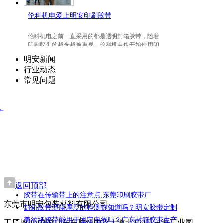
伦科机电爱上明安印刷胶带
伦科机电之前一直采用的都是透明封箱胶带，随着
印刷胶带的越来越被重视，伦科机电也开始使用印
刷胶带了，并且爱上我们明安东莞印刷胶带。
明安新闻
行业动态
常见问题
广
返回顶部
胶带在传输带上的注意点,东莞印刷胶带厂
东莞市明安包装材料有限公司
封箱胶带薄膜厚度的检测你知道吗？明安胶带定制
美纹纸胶带能用于固定电线吗？广东封箱胶带生产
工厂地址:中国广东东坑镇中兴大道北169号昊海工业园