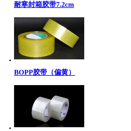
耐寒封箱胶带7.2cm
BOPP胶带（偏黄）