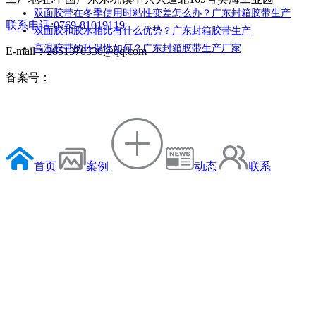
双面胶带在冬季使用时粘性变差怎么办？广东封箱胶带生产
联系电话:0769-81019119
双面胶和胶水相比有什么优势？广东封箱胶带生产
高温胶带的环保性如何？广东封箱胶带生产厂家
E-mail：2851370330@qq.com
备案号：
首页
案例
动态
联系