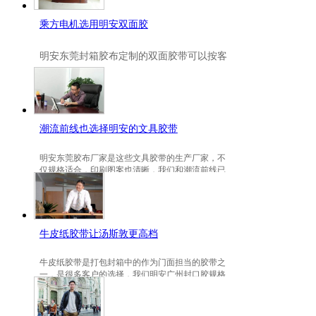
乘方电机选用明安双面胶
明安
东莞封箱胶布定制
的双面胶带可以按客
户要求定制的，一般高粘、耐高温、防冻都
是可以定做的，不仅如此，规格也是可以定
做的。
潮流前线也选择明安的文具胶带
明安东莞胶布厂家是这些文具胶带的生产厂家，不
仅规格适合，印刷图案也清晰，我们和潮流前线已
有3年的稳定合作关系。
牛皮纸胶带让汤斯敦更高档
牛皮纸胶带是打包封箱中的作为门面担当的胶带之
一，是很多客户的选择，我们明安广州封口胶规格
包装的牛皮纸胶带就是汤斯敦的选择。