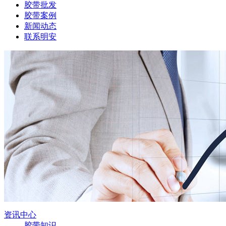
胶带批发
胶带案例
新闻动态
联系明安
资讯中心
胶带知识