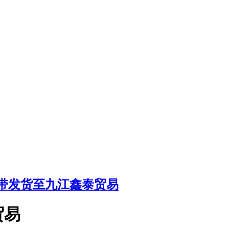
带发货至九江鑫泰贸易
贸易