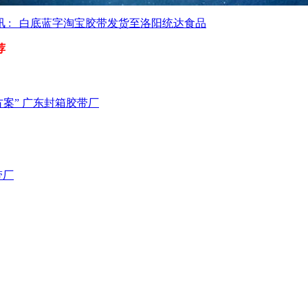
讯 : 白底蓝字淘宝胶带发货至洛阳统达食品
荐
案” 广东封箱胶带厂
带厂