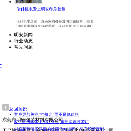
伦科机电爱上明安印刷胶带
伦科机电之前一直采用的都是透明封箱胶带，随着
印刷胶带的越来越被重视，伦科机电也开始使用印
刷胶带了，并且爱上我们明安东莞印刷胶带。
明安新闻
行业动态
常见问题
广
返回顶部
客户更加关注“性价比”而不是低价格
东莞市明安包装材料有限公司
胶带在传输带上的注意点,东莞印刷胶带厂
封箱胶带薄膜厚度的检测你知道吗？明安胶带定制
工厂地址:中国广东东坑镇中兴大道北169号昊海工业园