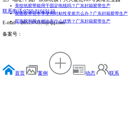
美纹纸胶带能用于固定电线吗？广东封箱胶带生产
联系电话:0769-81019119
双面胶带在冬季使用时粘性变差怎么办？广东封箱胶带生产
双面胶和胶水相比有什么优势？广东封箱胶带生产
E-mail：2851370330@qq.com
备案号：
首页
案例
动态
联系