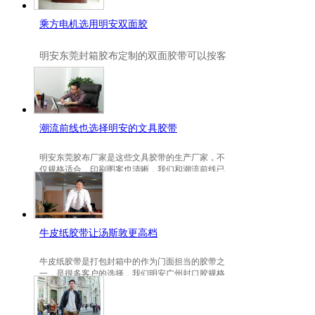
乘方电机选用明安双面胶
明安
东莞封箱胶布定制
的双面胶带可以按客
户要求定制的，一般高粘、耐高温、防冻都
是可以定做的，不仅如此，规格也是可以定
做的。
潮流前线也选择明安的文具胶带
明安东莞胶布厂家是这些文具胶带的生产厂家，不
仅规格适合，印刷图案也清晰，我们和潮流前线已
有3年的稳定合作关系。
牛皮纸胶带让汤斯敦更高档
牛皮纸胶带是打包封箱中的作为门面担当的胶带之
一，是很多客户的选择，我们明安广州封口胶规格
包装的牛皮纸胶带就是汤斯敦的选择。