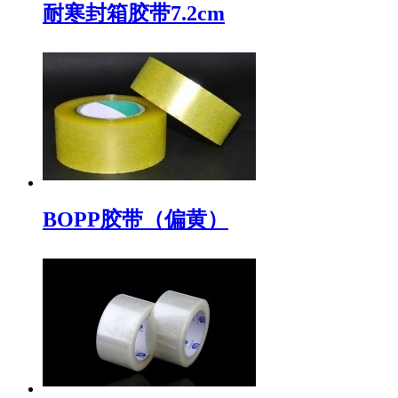
耐寒封箱胶带7.2cm
BOPP胶带（偏黄）