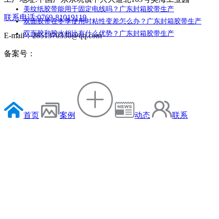
美纹纸胶带能用于固定电线吗？广东封箱胶带生产
联系电话:0769-81019119
双面胶带在冬季使用时粘性变差怎么办？广东封箱胶带生产
双面胶和胶水相比有什么优势？广东封箱胶带生产
E-mail：2851370330@qq.com
备案号：
首页
案例
动态
联系