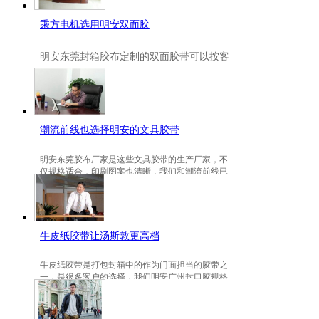
乘方电机选用明安双面胶
明安
东莞封箱胶布定制
的双面胶带可以按客
户要求定制的，一般高粘、耐高温、防冻都
是可以定做的，不仅如此，规格也是可以定
做的。
潮流前线也选择明安的文具胶带
明安东莞胶布厂家是这些文具胶带的生产厂家，不
仅规格适合，印刷图案也清晰，我们和潮流前线已
有3年的稳定合作关系。
牛皮纸胶带让汤斯敦更高档
牛皮纸胶带是打包封箱中的作为门面担当的胶带之
一，是很多客户的选择，我们明安广州封口胶规格
包装的牛皮纸胶带就是汤斯敦的选择。