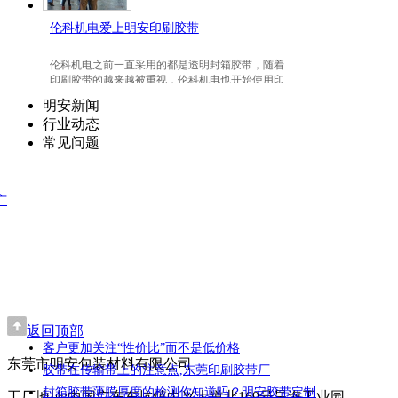
伦科机电爱上明安印刷胶带
伦科机电之前一直采用的都是透明封箱胶带，随着
印刷胶带的越来越被重视，伦科机电也开始使用印
刷胶带了，并且爱上我们明安东莞印刷胶带。
明安新闻
行业动态
常见问题
广
返回顶部
客户更加关注“性价比”而不是低价格
东莞市明安包装材料有限公司
胶带在传输带上的注意点,东莞印刷胶带厂
封箱胶带薄膜厚度的检测你知道吗？明安胶带定制
工厂地址:中国广东东坑镇中兴大道北169号昊海工业园