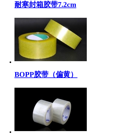
耐寒封箱胶带7.2cm
BOPP胶带（偏黄）