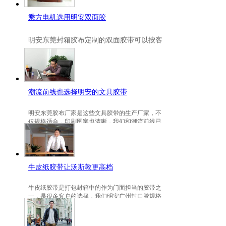
乘方电机选用明安双面胶
明安
东莞封箱胶布定制
的双面胶带可以按客
户要求定制的，一般高粘、耐高温、防冻都
是可以定做的，不仅如此，规格也是可以定
做的。
潮流前线也选择明安的文具胶带
明安东莞胶布厂家是这些文具胶带的生产厂家，不
仅规格适合，印刷图案也清晰，我们和潮流前线已
有3年的稳定合作关系。
牛皮纸胶带让汤斯敦更高档
牛皮纸胶带是打包封箱中的作为门面担当的胶带之
一，是很多客户的选择，我们明安广州封口胶规格
包装的牛皮纸胶带就是汤斯敦的选择。