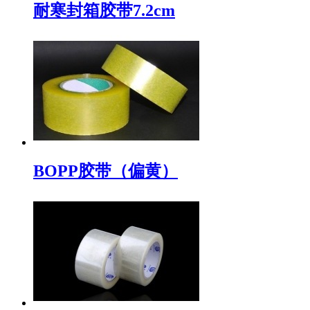
耐寒封箱胶带7.2cm
BOPP胶带（偏黄）