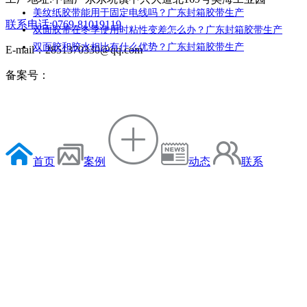
美纹纸胶带能用于固定电线吗？广东封箱胶带生产
联系电话:0769-81019119
双面胶带在冬季使用时粘性变差怎么办？广东封箱胶带生产
双面胶和胶水相比有什么优势？广东封箱胶带生产
E-mail：2851370330@qq.com
备案号：
首页
案例
动态
联系