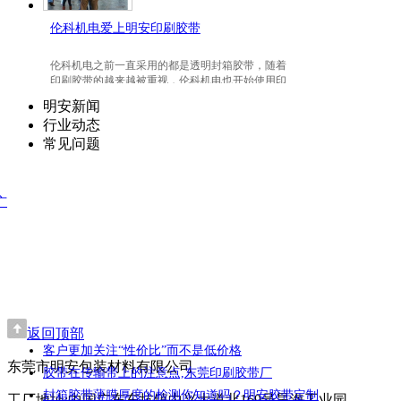
伦科机电爱上明安印刷胶带
伦科机电之前一直采用的都是透明封箱胶带，随着
印刷胶带的越来越被重视，伦科机电也开始使用印
刷胶带了，并且爱上我们明安东莞印刷胶带。
明安新闻
行业动态
常见问题
广
返回顶部
客户更加关注“性价比”而不是低价格
东莞市明安包装材料有限公司
胶带在传输带上的注意点,东莞印刷胶带厂
封箱胶带薄膜厚度的检测你知道吗？明安胶带定制
工厂地址:中国广东东坑镇中兴大道北169号昊海工业园