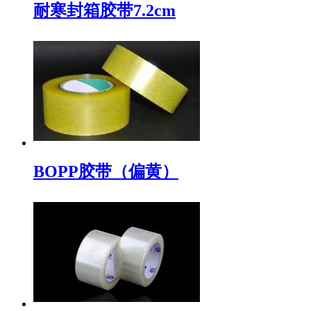
耐寒封箱胶带7.2cm
BOPP胶带（偏黄）