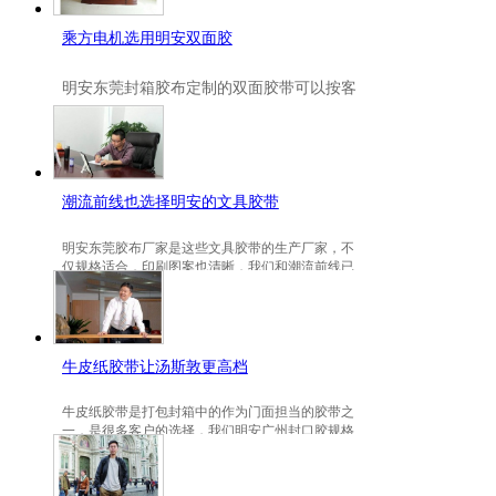
乘方电机选用明安双面胶
明安
东莞封箱胶布定制
的双面胶带可以按客
户要求定制的，一般高粘、耐高温、防冻都
是可以定做的，不仅如此，规格也是可以定
做的。
潮流前线也选择明安的文具胶带
明安东莞胶布厂家是这些文具胶带的生产厂家，不
仅规格适合，印刷图案也清晰，我们和潮流前线已
有3年的稳定合作关系。
牛皮纸胶带让汤斯敦更高档
牛皮纸胶带是打包封箱中的作为门面担当的胶带之
一，是很多客户的选择，我们明安广州封口胶规格
包装的牛皮纸胶带就是汤斯敦的选择。