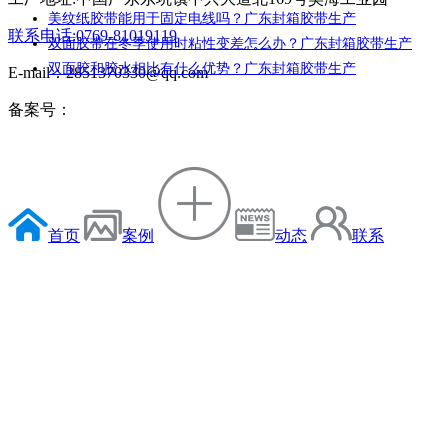
美纹纸胶带能用于固定电线吗？广东封箱胶带生产
联系电话:0769-81019119
双面胶带在冬季使用时粘性变差怎么办？广东封箱胶带生产
双面胶和胶水相比有什么优势？广东封箱胶带生产
E-mail：2851370330@qq.com
备案号：
首页
案例
动态
联系