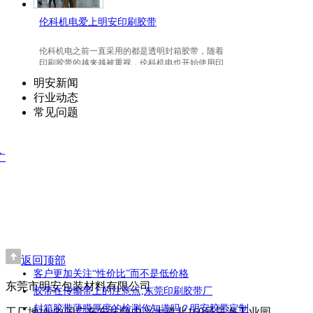
伦科机电爱上明安印刷胶带
伦科机电之前一直采用的都是透明封箱胶带，随着
印刷胶带的越来越被重视，伦科机电也开始使用印
刷胶带了，并且爱上我们明安东莞印刷胶带。
明安新闻
行业动态
常见问题
广
返回顶部
客户更加关注“性价比”而不是低价格
东莞市明安包装材料有限公司
胶带在传输带上的注意点,东莞印刷胶带厂
封箱胶带薄膜厚度的检测你知道吗？明安胶带定制
工厂地址:中国广东东坑镇中兴大道北169号昊海工业园