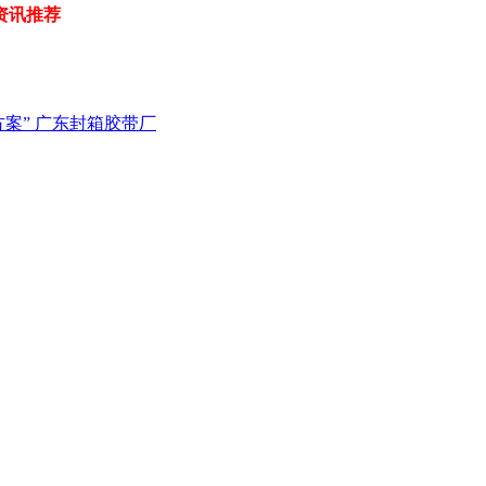
资讯推荐
案” 广东封箱胶带厂