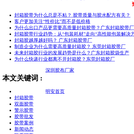
封箱胶带为什么总是不粘？ 胶带质量与胶水配方有关？
客户更加关注“性价比”而不是低价格
为什么出口产品更需要高质量封箱胶带？广东封箱胶带厂
封箱胶带行业趋势：从“包装耗材”走向“高性能包装解决方
封箱胶越厚越好吗？ 广东封箱胶带厂
制造企业为什么需要高质量封箱胶？ 东莞封箱胶带厂
未来封箱胶行业的发展趋势是什么？广东封箱胶袋生产
为什么快递行业都离不开封箱胶？东莞封箱胶厂
深圳胶布厂家
本文关键词 :
明安首页
封箱胶带
双面胶带
警示胶带
胶带批发
胶带案例
新闻动态