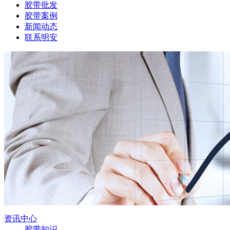
胶带批发
胶带案例
新闻动态
联系明安
资讯中心
胶带知识