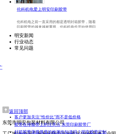
伦科机电爱上明安印刷胶带
伦科机电之前一直采用的都是透明封箱胶带，随着
印刷胶带的越来越被重视，伦科机电也开始使用印
刷胶带了，并且爱上我们明安东莞印刷胶带。
明安新闻
行业动态
常见问题
广
返回顶部
客户更加关注“性价比”而不是低价格
东莞市明安包装材料有限公司
胶带在传输带上的注意点,东莞印刷胶带厂
封箱胶带薄膜厚度的检测你知道吗？明安胶带定制
工厂地址:中国广东东坑镇中兴大道北169号昊海工业园