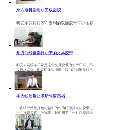
乘方电机选用明安双面胶
明安
东莞封箱胶布定制
的双面胶带可以按客
户要求定制的，一般高粘、耐高温、防冻都
是可以定做的，不仅如此，规格也是可以定
做的。
潮流前线也选择明安的文具胶带
明安东莞胶布厂家是这些文具胶带的生产厂家，不
仅规格适合，印刷图案也清晰，我们和潮流前线已
有3年的稳定合作关系。
牛皮纸胶带让汤斯敦更高档
牛皮纸胶带是打包封箱中的作为门面担当的胶带之
一，是很多客户的选择，我们明安广州封口胶规格
包装的牛皮纸胶带就是汤斯敦的选择。