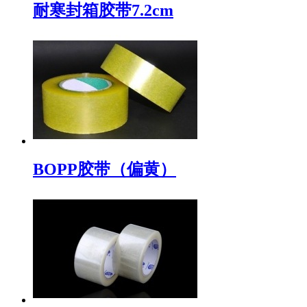
耐寒封箱胶带7.2cm
BOPP胶带（偏黄）