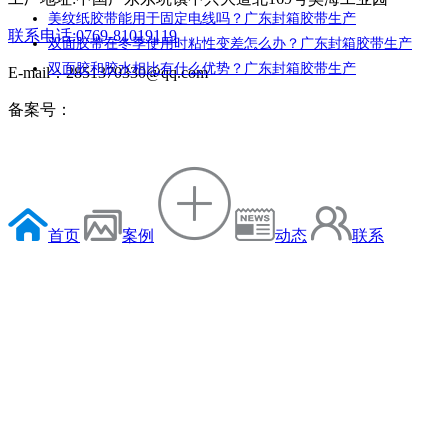
美纹纸胶带能用于固定电线吗？广东封箱胶带生产
联系电话:0769-81019119
双面胶带在冬季使用时粘性变差怎么办？广东封箱胶带生产
双面胶和胶水相比有什么优势？广东封箱胶带生产
E-mail：2851370330@qq.com
备案号：
首页
案例
动态
联系