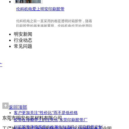
伦科机电爱上明安印刷胶带
伦科机电之前一直采用的都是透明封箱胶带，随着
印刷胶带的越来越被重视，伦科机电也开始使用印
刷胶带了，并且爱上我们明安东莞印刷胶带。
明安新闻
行业动态
常见问题
广
返回顶部
客户更加关注“性价比”而不是低价格
东莞市明安包装材料有限公司
胶带在传输带上的注意点,东莞印刷胶带厂
封箱胶带薄膜厚度的检测你知道吗？明安胶带定制
工厂地址:中国广东东坑镇中兴大道北169号昊海工业园