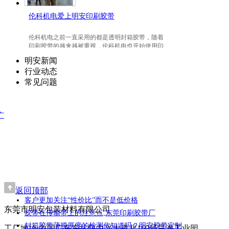
伦科机电爱上明安印刷胶带
伦科机电之前一直采用的都是透明封箱胶带，随着
印刷胶带的越来越被重视，伦科机电也开始使用印
刷胶带了，并且爱上我们明安东莞印刷胶带。
明安新闻
行业动态
常见问题
广
返回顶部
客户更加关注“性价比”而不是低价格
东莞市明安包装材料有限公司
胶带在传输带上的注意点,东莞印刷胶带厂
封箱胶带薄膜厚度的检测你知道吗？明安胶带定制
工厂地址:中国广东东坑镇中兴大道北169号昊海工业园