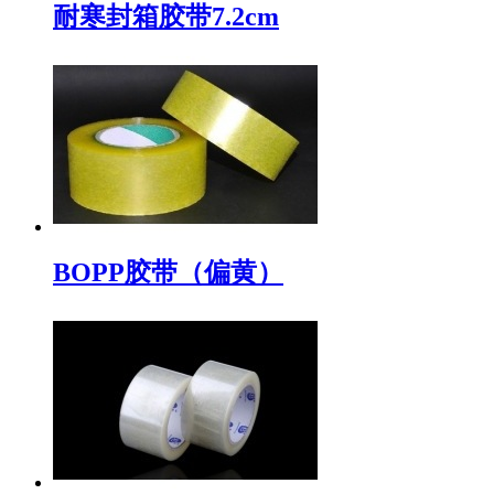
耐寒封箱胶带7.2cm
BOPP胶带（偏黄）