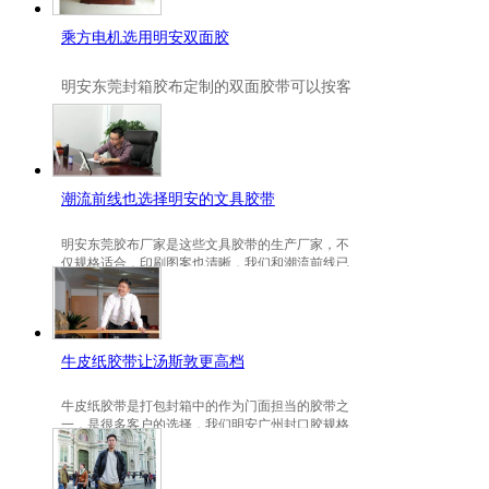
乘方电机选用明安双面胶
明安
东莞封箱胶布定制
的双面胶带可以按客
户要求定制的，一般高粘、耐高温、防冻都
是可以定做的，不仅如此，规格也是可以定
做的。
潮流前线也选择明安的文具胶带
明安东莞胶布厂家是这些文具胶带的生产厂家，不
仅规格适合，印刷图案也清晰，我们和潮流前线已
有3年的稳定合作关系。
牛皮纸胶带让汤斯敦更高档
牛皮纸胶带是打包封箱中的作为门面担当的胶带之
一，是很多客户的选择，我们明安广州封口胶规格
包装的牛皮纸胶带就是汤斯敦的选择。