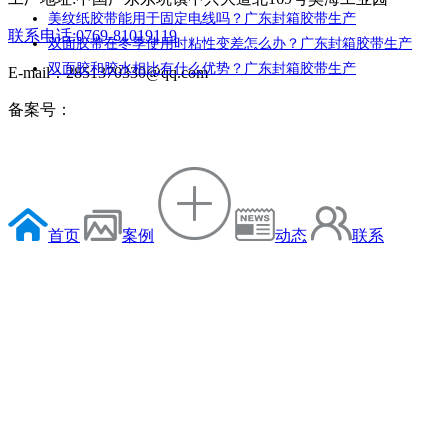
美纹纸胶带能用于固定电线吗？广东封箱胶带生产
联系电话:0769-81019119
双面胶带在冬季使用时粘性变差怎么办？广东封箱胶带生产
双面胶和胶水相比有什么优势？广东封箱胶带生产
E-mail：2851370330@qq.com
备案号：
首页
案例
动态
联系