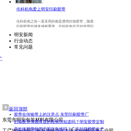
伦科机电爱上明安印刷胶带
伦科机电之前一直采用的都是透明封箱胶带，随着
印刷胶带的越来越被重视，伦科机电也开始使用印
刷胶带了，并且爱上我们明安东莞印刷胶带。
明安新闻
行业动态
常见问题
广
返回顶部
胶带在传输带上的注意点,东莞印刷胶带厂
东莞市明安包装材料有限公司
封箱胶带薄膜厚度的检测你知道吗？明安胶带定制
美纹纸胶带能用于固定电线吗？广东封箱胶带生产
工厂地址:中国广东东坑镇中兴大道北169号昊海工业园