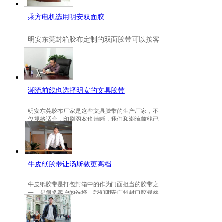
乘方电机选用明安双面胶
明安
东莞封箱胶布定制
的双面胶带可以按客
户要求定制的，一般高粘、耐高温、防冻都
是可以定做的，不仅如此，规格也是可以定
做的。
潮流前线也选择明安的文具胶带
明安东莞胶布厂家是这些文具胶带的生产厂家，不
仅规格适合，印刷图案也清晰，我们和潮流前线已
有3年的稳定合作关系。
牛皮纸胶带让汤斯敦更高档
牛皮纸胶带是打包封箱中的作为门面担当的胶带之
一，是很多客户的选择，我们明安广州封口胶规格
包装的牛皮纸胶带就是汤斯敦的选择。