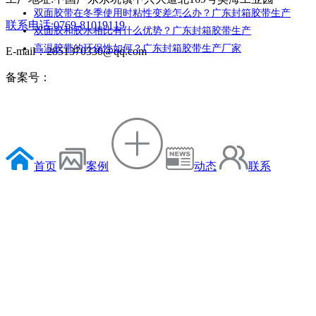
双面胶带在冬季使用时粘性变差怎么办？广东封箱胶带生产
联系电话:0769-81019119
双面胶和胶水相比有什么优势？广东封箱胶带生产
高温胶带的环保性如何？广东封箱胶带生产厂家
E-mail：2851370330@qq.com
备案号：
首页
案例
动态
联系