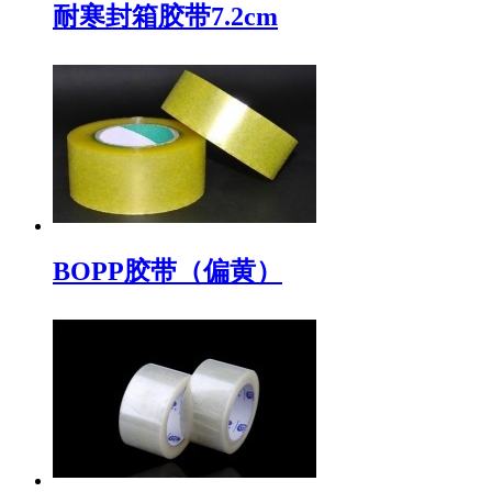
耐寒封箱胶带7.2cm
BOPP胶带（偏黄）