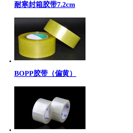
耐寒封箱胶带7.2cm
BOPP胶带（偏黄）