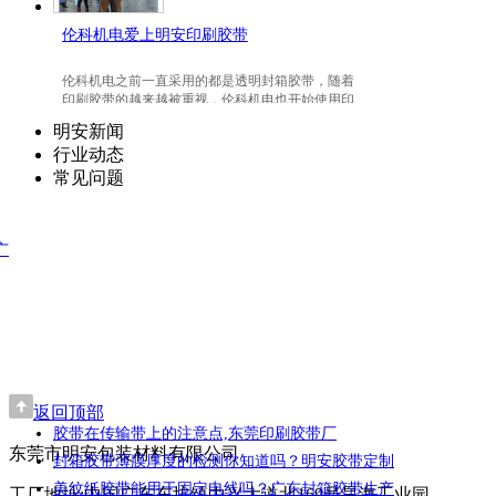
伦科机电爱上明安印刷胶带
伦科机电之前一直采用的都是透明封箱胶带，随着
印刷胶带的越来越被重视，伦科机电也开始使用印
刷胶带了，并且爱上我们明安东莞印刷胶带。
明安新闻
行业动态
常见问题
广
返回顶部
胶带在传输带上的注意点,东莞印刷胶带厂
东莞市明安包装材料有限公司
封箱胶带薄膜厚度的检测你知道吗？明安胶带定制
美纹纸胶带能用于固定电线吗？广东封箱胶带生产
工厂地址:中国广东东坑镇中兴大道北169号昊海工业园