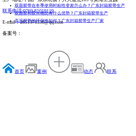
双面胶带在冬季使用时粘性变差怎么办？广东封箱胶带生产
联系电话:0769-81019119
双面胶和胶水相比有什么优势？广东封箱胶带生产
高温胶带的环保性如何？广东封箱胶带生产厂家
E-mail：2851370330@qq.com
备案号：
首页
案例
动态
联系