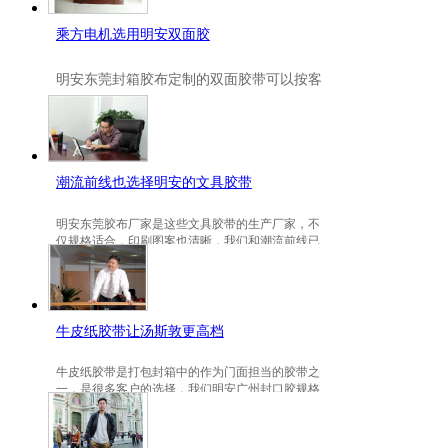
乘方电机选用明安双面胶
明安
东莞封箱胶布定制
的双面胶带可以按客
户要求定制的，一般高粘、耐高温、防冻都
是可以定做的，不仅如此，规格也是可以定
做的。
潮流前线也选择明安的文具胶带
明安东莞胶布厂家是这些文具胶带的生产厂家，不
仅规格适合，印刷图案也清晰，我们和潮流前线已
有3年的稳定合作关系。
牛皮纸胶带让汤斯敦更高档
牛皮纸胶带是打包封箱中的作为门面担当的胶带之
一，是很多客户的选择，我们明安广州封口胶规格
包装的牛皮纸胶带就是汤斯敦的选择。