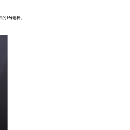
带的
1
号选择。