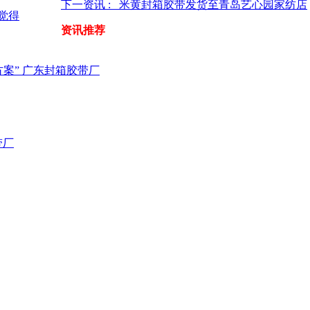
下一资讯 : 米黄封箱胶带发货至青岛艺心园家纺店
觉得
资讯推荐
案” 广东封箱胶带厂
带厂