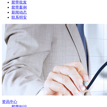
胶带批发
胶带案例
新闻动态
联系明安
资讯中心
胶带知识