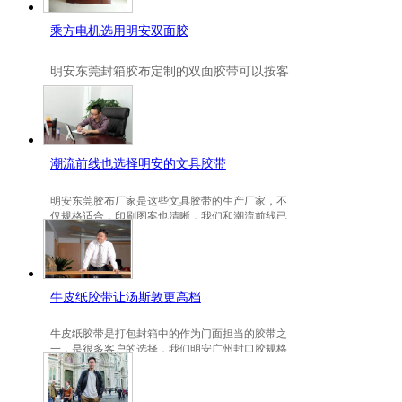
乘方电机选用明安双面胶
明安
东莞封箱胶布定制
的双面胶带可以按客
户要求定制的，一般高粘、耐高温、防冻都
是可以定做的，不仅如此，规格也是可以定
做的。
潮流前线也选择明安的文具胶带
明安东莞胶布厂家是这些文具胶带的生产厂家，不
仅规格适合，印刷图案也清晰，我们和潮流前线已
有3年的稳定合作关系。
牛皮纸胶带让汤斯敦更高档
牛皮纸胶带是打包封箱中的作为门面担当的胶带之
一，是很多客户的选择，我们明安广州封口胶规格
包装的牛皮纸胶带就是汤斯敦的选择。