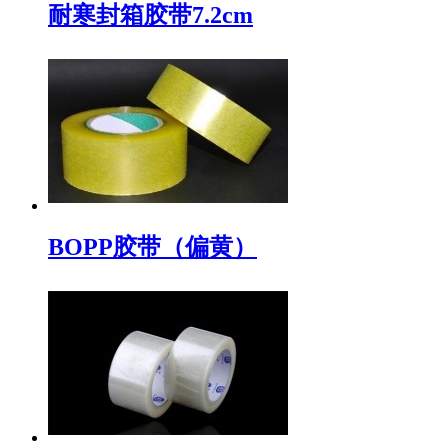
耐寒封箱胶带7.2cm
BOPP胶带（偏黄）