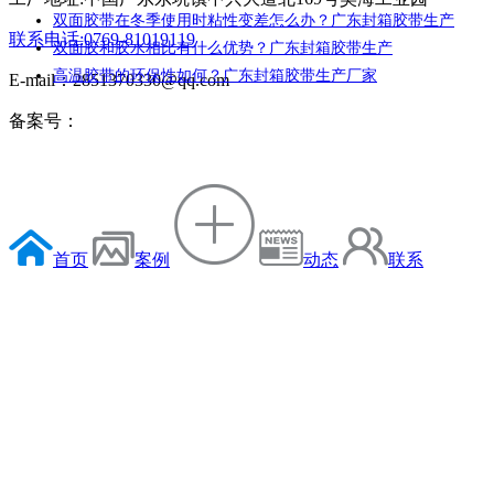
双面胶带在冬季使用时粘性变差怎么办？广东封箱胶带生产
联系电话:0769-81019119
双面胶和胶水相比有什么优势？广东封箱胶带生产
高温胶带的环保性如何？广东封箱胶带生产厂家
E-mail：2851370330@qq.com
备案号：
首页
案例
动态
联系