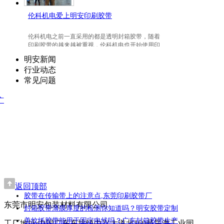
伦科机电爱上明安印刷胶带
伦科机电之前一直采用的都是透明封箱胶带，随着
印刷胶带的越来越被重视，伦科机电也开始使用印
刷胶带了，并且爱上我们明安东莞印刷胶带。
明安新闻
行业动态
常见问题
广
返回顶部
胶带在传输带上的注意点,东莞印刷胶带厂
东莞市明安包装材料有限公司
封箱胶带薄膜厚度的检测你知道吗？明安胶带定制
美纹纸胶带能用于固定电线吗？广东封箱胶带生产
工厂地址:中国广东东坑镇中兴大道北169号昊海工业园