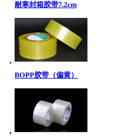
耐寒封箱胶带7.2cm
BOPP胶带（偏黄）