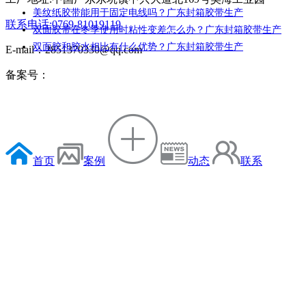
美纹纸胶带能用于固定电线吗？广东封箱胶带生产
联系电话:0769-81019119
双面胶带在冬季使用时粘性变差怎么办？广东封箱胶带生产
双面胶和胶水相比有什么优势？广东封箱胶带生产
E-mail：2851370330@qq.com
备案号：
首页
案例
动态
联系