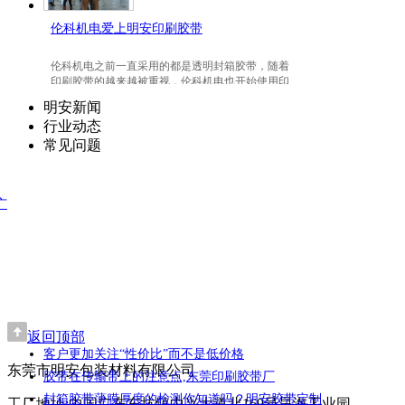
伦科机电爱上明安印刷胶带
伦科机电之前一直采用的都是透明封箱胶带，随着
印刷胶带的越来越被重视，伦科机电也开始使用印
刷胶带了，并且爱上我们明安东莞印刷胶带。
明安新闻
行业动态
常见问题
广
返回顶部
客户更加关注“性价比”而不是低价格
东莞市明安包装材料有限公司
胶带在传输带上的注意点,东莞印刷胶带厂
封箱胶带薄膜厚度的检测你知道吗？明安胶带定制
工厂地址:中国广东东坑镇中兴大道北169号昊海工业园