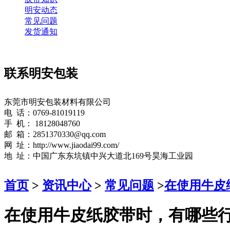
明安动态
常见问题
发货通知
联系明安包装
东莞市明安包装材料有限公司
电 话：0769-81019119
手 机： 18128048760
邮 箱：2851370330@qq.com
网 址：http://www.jiaodai99.com/
地 址：中国广东东坑镇中兴大道北169号昊海工业园
首页
>
资讯中心
>
常见问题
>
在使用牛皮
在使用牛皮纸胶带时，有哪些