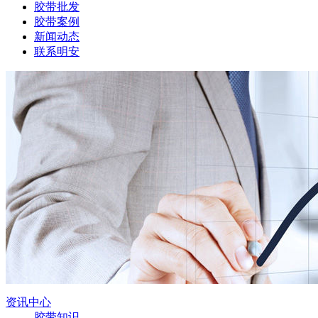
胶带批发
胶带案例
新闻动态
联系明安
资讯中心
胶带知识