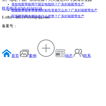
美纹纸胶带能用于固定电线吗？广东封箱胶带生产
联系电话:0769-81019119
双面胶带在冬季使用时粘性变差怎么办？广东封箱胶带生产
双面胶和胶水相比有什么优势？广东封箱胶带生产
E-mail：2851370330@qq.com
备案号：
首页
案例
动态
联系