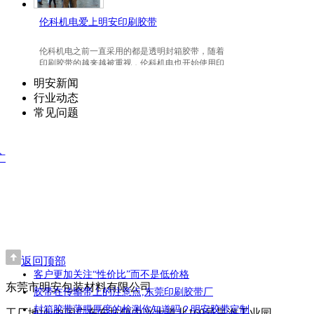
伦科机电爱上明安印刷胶带
伦科机电之前一直采用的都是透明封箱胶带，随着
印刷胶带的越来越被重视，伦科机电也开始使用印
刷胶带了，并且爱上我们明安东莞印刷胶带。
明安新闻
行业动态
常见问题
广
返回顶部
客户更加关注“性价比”而不是低价格
东莞市明安包装材料有限公司
胶带在传输带上的注意点,东莞印刷胶带厂
封箱胶带薄膜厚度的检测你知道吗？明安胶带定制
工厂地址:中国广东东坑镇中兴大道北169号昊海工业园