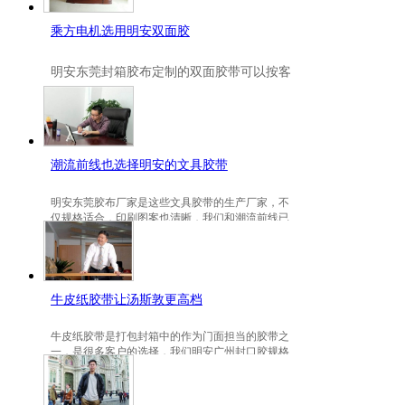
乘方电机选用明安双面胶
明安
东莞封箱胶布定制
的双面胶带可以按客
户要求定制的，一般高粘、耐高温、防冻都
是可以定做的，不仅如此，规格也是可以定
做的。
潮流前线也选择明安的文具胶带
明安东莞胶布厂家是这些文具胶带的生产厂家，不
仅规格适合，印刷图案也清晰，我们和潮流前线已
有3年的稳定合作关系。
牛皮纸胶带让汤斯敦更高档
牛皮纸胶带是打包封箱中的作为门面担当的胶带之
一，是很多客户的选择，我们明安广州封口胶规格
包装的牛皮纸胶带就是汤斯敦的选择。