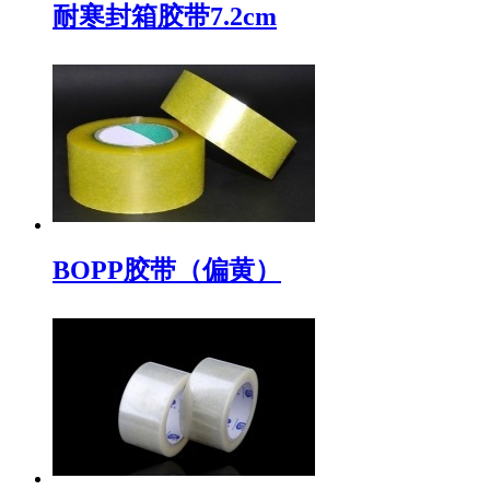
耐寒封箱胶带7.2cm
BOPP胶带（偏黄）